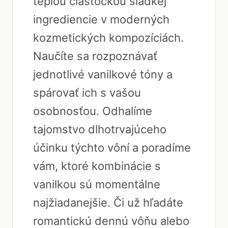
teplou čiastočkou sladkej
ingrediencie v moderných
kozmetických kompozíciách.
Naučíte sa rozpoznávať
jednotlivé vanilkové tóny a
spárovať ich s vašou
osobnosťou. Odhalíme
tajomstvo dlhotrvajúceho
účinku týchto vôní a poradíme
vám, ktoré kombinácie s
vanilkou sú momentálne
najžiadanejšie. Či už hľadáte
romantickú dennú vôňu alebo