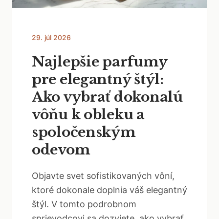
29. júl 2026
Najlepšie parfumy
pre elegantný štýl:
Ako vybrať dokonalú
vôňu k obleku a
spoločenským
odevom
Objavte svet sofistikovaných vôní,
ktoré dokonale doplnia váš elegantný
štýl. V tomto podrobnom
sprievodcovi sa dozviete, ako vybrať