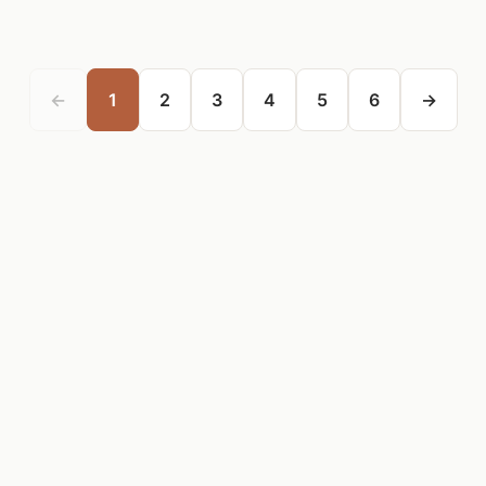
←
1
2
3
4
5
6
→