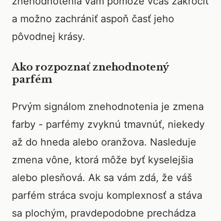
znehodnotenia vám pomôže včas zakročiť
a možno zachrániť aspoň časť jeho
pôvodnej krásy.
Ako rozpoznať znehodnotený
parfém
Prvým signálom znehodnotenia je zmena
farby - parfémy zvyknú tmavnúť, niekedy
až do hneda alebo oranžova. Nasleduje
zmena vône, ktorá môže byť kyselejšia
alebo plesňová. Ak sa vám zdá, že váš
parfém stráca svoju komplexnosť a stáva
sa plochým, pravdepodobne prechádza