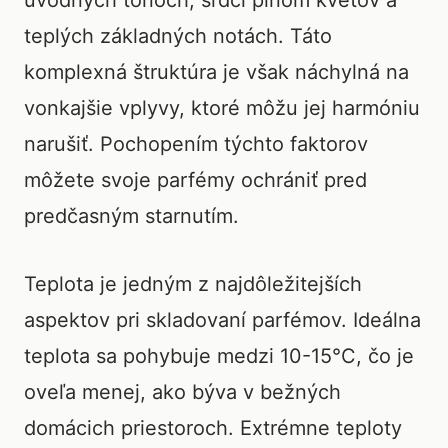
úvodných tónoch, srdci plnom kvetov a
teplých základných notách. Táto
komplexná štruktúra je však náchylná na
vonkajšie vplyvy, ktoré môžu jej harmóniu
narušiť. Pochopením týchto faktorov
môžete svoje parfémy ochrániť pred
predčasným starnutím.
Teplota je jedným z najdôležitejších
aspektov pri skladovaní parfémov. Ideálna
teplota sa pohybuje medzi 10-15°C, čo je
oveľa menej, ako býva v bežných
domácich priestoroch. Extrémne teploty