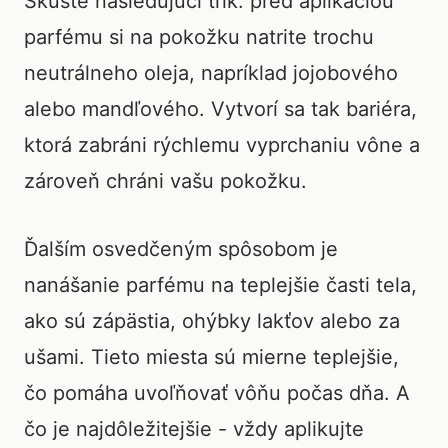
Skúste nasledujúci trik: pred aplikáciou
parfému si na pokožku natrite trochu
neutrálneho oleja, napríklad jojobového
alebo mandľového. Vytvorí sa tak bariéra,
ktorá zabráni rýchlemu vyprchaniu vône a
zároveň chráni vašu pokožku.
Ďalším osvedčeným spôsobom je
nanášanie parfému na teplejšie časti tela,
ako sú zápästia, ohýbky lakťov alebo za
ušami. Tieto miesta sú mierne teplejšie,
čo pomáha uvoľňovať vôňu počas dňa. A
čo je najdôležitejšie - vždy aplikujte