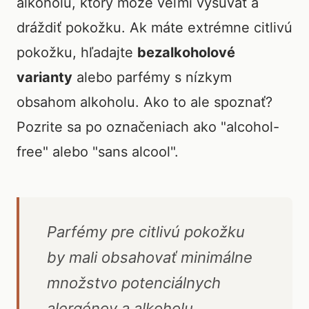
alkoholu, ktorý môže veľmi vysúvať a
dráždiť pokožku. Ak máte extrémne citlivú
pokožku, hľadajte
bezalkoholové
varianty
alebo parfémy s nízkym
obsahom alkoholu. Ako to ale spoznať?
Pozrite sa po označeniach ako "alcohol-
free" alebo "sans alcool".
Parfémy pre citlivú pokožku
by mali obsahovať minimálne
množstvo potenciálnych
alergénov a alkoholu.