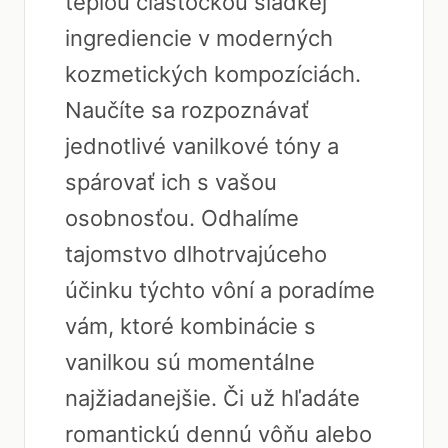
teplou čiastočkou sladkej
ingrediencie v moderných
kozmetických kompozíciách.
Naučíte sa rozpoznávať
jednotlivé vanilkové tóny a
spárovať ich s vašou
osobnosťou. Odhalíme
tajomstvo dlhotrvajúceho
účinku týchto vôní a poradíme
vám, ktoré kombinácie s
vanilkou sú momentálne
najžiadanejšie. Či už hľadáte
romantickú dennú vôňu alebo