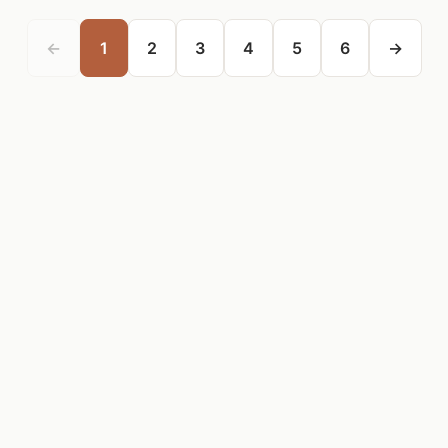
←
1
2
3
4
5
6
→