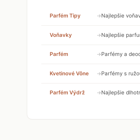
Parfém Tipy
Najlepšie voňav
→
Voňavky
Najlepšie parf
→
Parfém
Parfémy a deod
→
Kvetinové Vône
Parfémy s ružou
→
Parfém Výdrž
Najlepšie dlhot
→