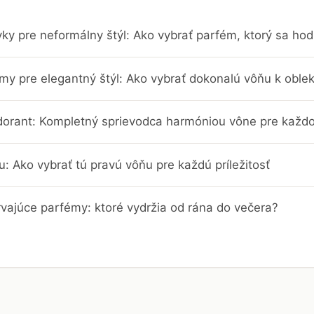
ky pre neformálny štýl: Ako vybrať parfém, ktorý sa hodí
umy pre elegantný štýl: Ako vybrať dokonalú vôňu k ob
orant: Kompletný sprievodca harmóniou vône pre každ
: Ako vybrať tú pravú vôňu pre každú príležitosť
rvajúce parfémy: ktoré vydržia od rána do večera?