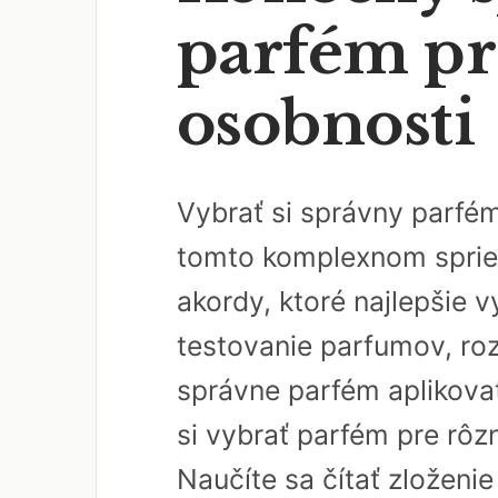
parfém pr
osobnosti
Vybrať si správny parfém
tomto komplexnom spriev
akordy, ktoré najlepšie v
testovanie parfumov, roz
správne parfém aplikovať
si vybrať parfém pre rôz
Naučíte sa čítať zloženi