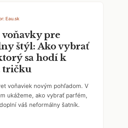
or: Eau.sk
e voňavky pre
ny štýl: Ako vybrať
torý sa hodí k
 tričku
svet voňaviek novým pohľadom. V
ám ukážeme, ako vybrať parfém,
doplní váš neformálny šatník.