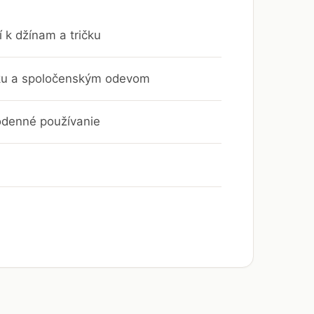
 k džínam a tričku
leku a spoločenským odevom
odenné používanie