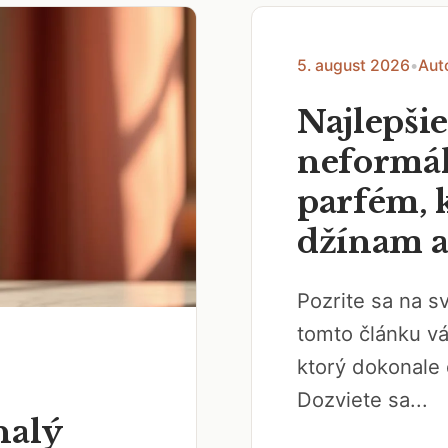
5. august 2026
•
Aut
Najlepši
neformál
parfém, k
džínam a
Pozrite sa na 
tomto článku v
ktorý dokonale 
Dozviete sa...
nalý