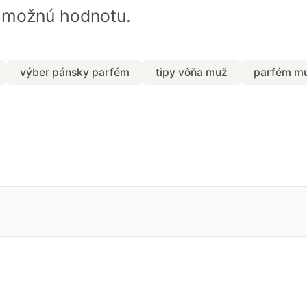
u možnú hodnotu.
výber pánsky parfém
tipy vôňa muž
parfém mu