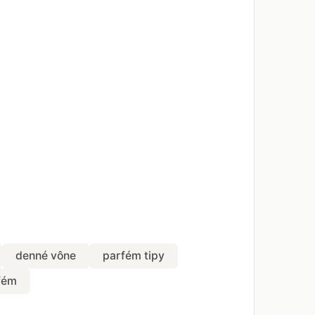
denné vône
parfém tipy
fém