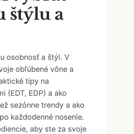
 štýlu a
u osobnosť a štýl. V
svoje obľúbené vône a
aktické tipy na
mi (EDT, EDP) a ako
iež sezónne trendy a ako
tí po každodenné nosenie.
diencie, aby ste za svoje