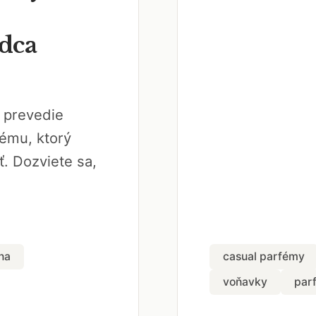
dca
 prevedie
ému, ktorý
. Dozviete sa,
na
casual parfémy
voňavky
par