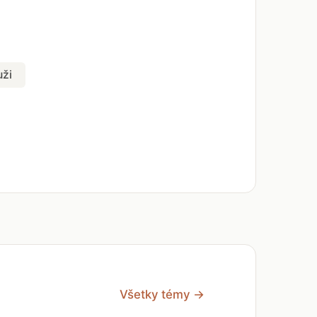
ži
Všetky témy →