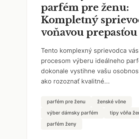
parfém pre ženu:
Kompletný sprievo
voňavou prepasťou
Tento komplexný sprievodca vás
procesom výberu ideálneho parf
dokonale vystihne vašu osobnosť
ako rozoznať kvalitné...
parfém pre ženu
ženské vône
výber dámsky parfém
tipy vôňa že
parfém ženy