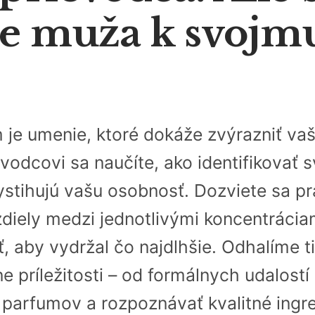
e muža k svojmu
 je umenie, ktoré dokáže zvýrazniť vaš
odcovi sa naučíte, ako identifikovať 
ystihujú vašu osobnosť. Dozviete sa pr
diely medzi jednotlivými koncentrácia
, aby vydržal čo najdlhšie. Odhalíme t
ne príležitosti – od formálnych udalos
e parfumov a rozpoznávať kvalitné ingre