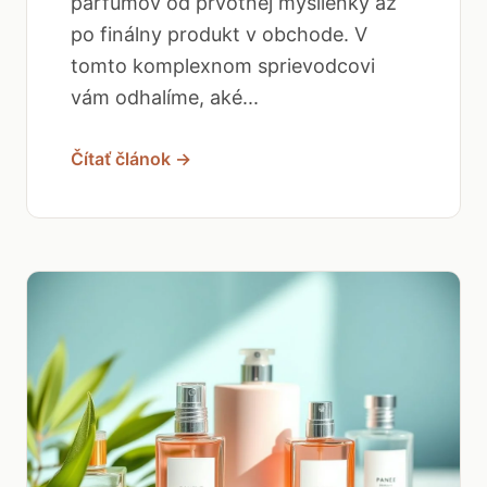
parfumov od prvotnej myšlienky až
po finálny produkt v obchode. V
tomto komplexnom sprievodcovi
vám odhalíme, aké...
Čítať článok →