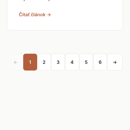
Čítať článok →
←
1
2
3
4
5
6
→