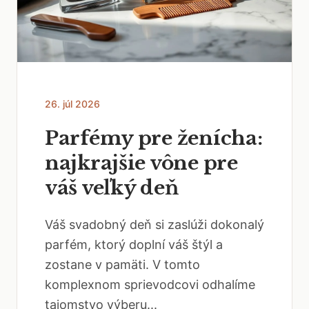
26. júl 2026
Parfémy pre ženícha:
najkrajšie vône pre
váš veľký deň
Váš svadobný deň si zaslúži dokonalý
parfém, ktorý doplní váš štýl a
zostane v pamäti. V tomto
komplexnom sprievodcovi odhalíme
tajomstvo výberu...