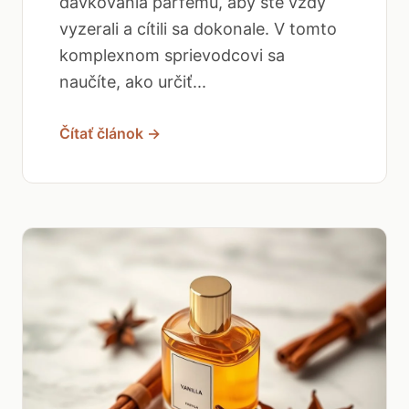
dávkovania parfému, aby ste vždy
vyzerali a cítili sa dokonale. V tomto
komplexnom sprievodcovi sa
naučíte, ako určiť...
Čítať článok →