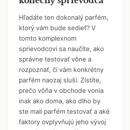
konečný sprievodca
Hľadáte ten dokonalý parfém,
ktorý vám bude sedieť? V
tomto komplexnom
sprievodcovi sa naučíte, ako
správne testovať vône a
rozpoznať, či vám konkrétny
parfém naozaj sluší. Zistíte,
prečo vôňa v obchode vonia
inak ako doma, ako dlho by
ste mali parfém testovať a aké
faktory ovplyvňujú jeho vývoj