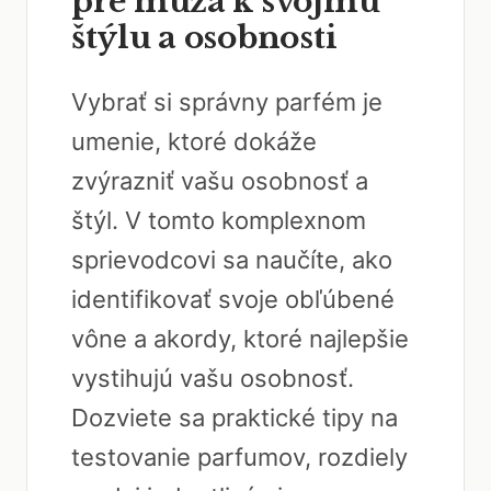
pre muža k svojmu
štýlu a osobnosti
Vybrať si správny parfém je
umenie, ktoré dokáže
zvýrazniť vašu osobnosť a
štýl. V tomto komplexnom
sprievodcovi sa naučíte, ako
identifikovať svoje obľúbené
vône a akordy, ktoré najlepšie
vystihujú vašu osobnosť.
Dozviete sa praktické tipy na
testovanie parfumov, rozdiely