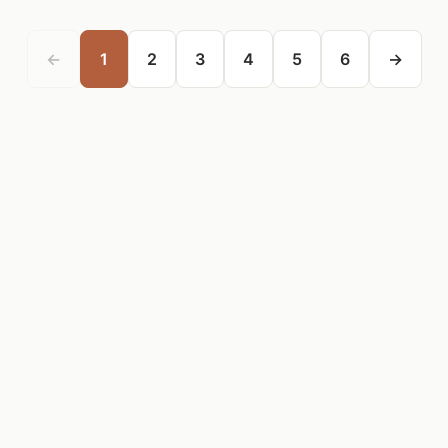
←
1
2
3
4
5
6
→