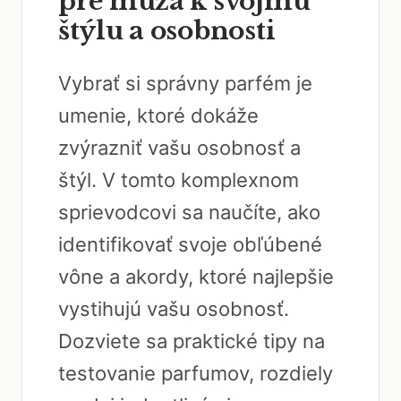
pre muža k svojmu
štýlu a osobnosti
Vybrať si správny parfém je
umenie, ktoré dokáže
zvýrazniť vašu osobnosť a
štýl. V tomto komplexnom
sprievodcovi sa naučíte, ako
identifikovať svoje obľúbené
vône a akordy, ktoré najlepšie
vystihujú vašu osobnosť.
Dozviete sa praktické tipy na
testovanie parfumov, rozdiely