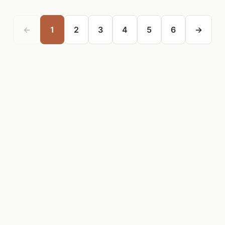
←
1
2
3
4
5
6
→