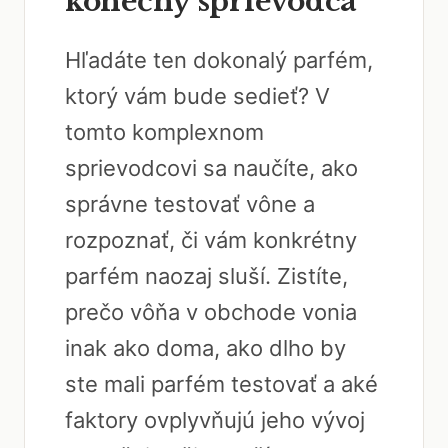
konečný sprievodca
Hľadáte ten dokonalý parfém,
ktorý vám bude sedieť? V
tomto komplexnom
sprievodcovi sa naučíte, ako
správne testovať vône a
rozpoznať, či vám konkrétny
parfém naozaj sluší. Zistíte,
prečo vôňa v obchode vonia
inak ako doma, ako dlho by
ste mali parfém testovať a aké
faktory ovplyvňujú jeho vývoj