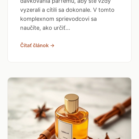
dávkovania parfému, aby ste vždy
vyzerali a cítili sa dokonale. V tomto
komplexnom sprievodcovi sa
naučíte, ako určiť...
Čítať článok →