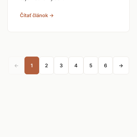
Čítať článok →
←
1
2
3
4
5
6
→