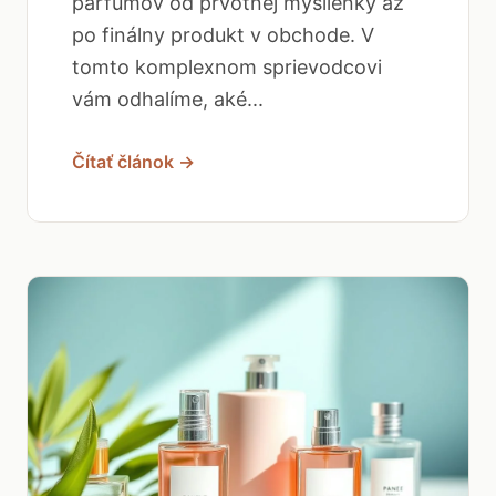
parfumov od prvotnej myšlienky až
po finálny produkt v obchode. V
tomto komplexnom sprievodcovi
vám odhalíme, aké...
Čítať článok →