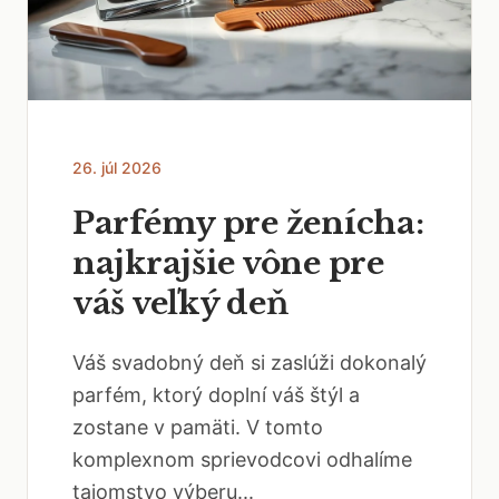
26. júl 2026
Parfémy pre ženícha:
najkrajšie vône pre
váš veľký deň
Váš svadobný deň si zaslúži dokonalý
parfém, ktorý doplní váš štýl a
zostane v pamäti. V tomto
komplexnom sprievodcovi odhalíme
tajomstvo výberu...