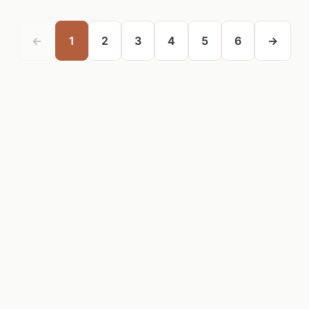
←
1
2
3
4
5
6
→