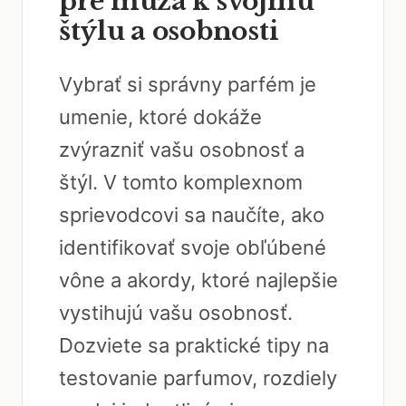
pre muža k svojmu
štýlu a osobnosti
Vybrať si správny parfém je
umenie, ktoré dokáže
zvýrazniť vašu osobnosť a
štýl. V tomto komplexnom
sprievodcovi sa naučíte, ako
identifikovať svoje obľúbené
vône a akordy, ktoré najlepšie
vystihujú vašu osobnosť.
Dozviete sa praktické tipy na
testovanie parfumov, rozdiely