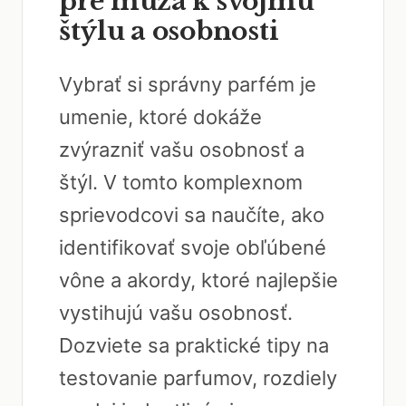
pre muža k svojmu
štýlu a osobnosti
Vybrať si správny parfém je
umenie, ktoré dokáže
zvýrazniť vašu osobnosť a
štýl. V tomto komplexnom
sprievodcovi sa naučíte, ako
identifikovať svoje obľúbené
vône a akordy, ktoré najlepšie
vystihujú vašu osobnosť.
Dozviete sa praktické tipy na
testovanie parfumov, rozdiely