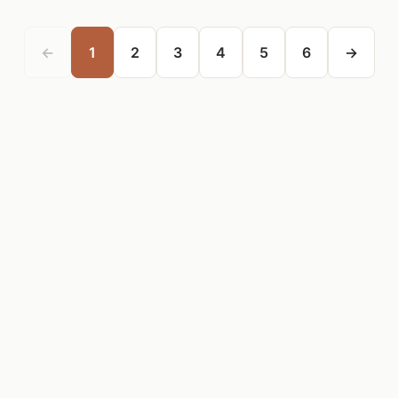
←
1
2
3
4
5
6
→