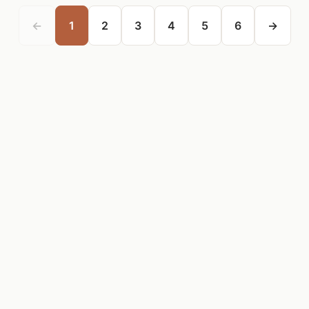
←
1
2
3
4
5
6
→