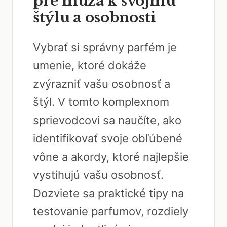
pre muža k svojmu
štýlu a osobnosti
Vybrať si správny parfém je
umenie, ktoré dokáže
zvýrazniť vašu osobnosť a
štýl. V tomto komplexnom
sprievodcovi sa naučíte, ako
identifikovať svoje obľúbené
vône a akordy, ktoré najlepšie
vystihujú vašu osobnosť.
Dozviete sa praktické tipy na
testovanie parfumov, rozdiely