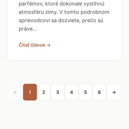
parfémov, ktoré dokonale vystihnú
atmosféru zimy. V tomto podrobnom
sprievodcovi sa dozviete, prečo sú
práve...
Čítať článok →
←
1
2
3
4
5
6
→