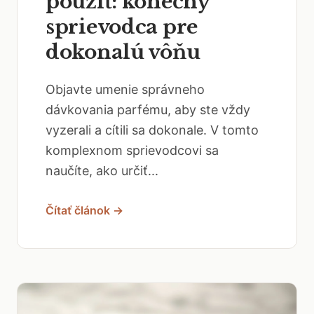
použiť: konečný
sprievodca pre
dokonalú vôňu
Objavte umenie správneho
dávkovania parfému, aby ste vždy
vyzerali a cítili sa dokonale. V tomto
komplexnom sprievodcovi sa
naučíte, ako určiť...
Čítať článok →