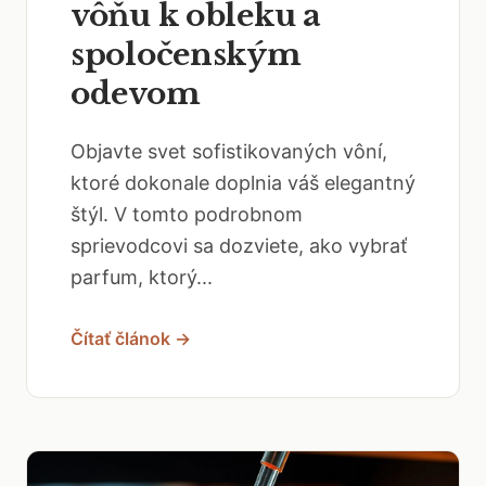
vôňu k obleku a
spoločenským
odevom
Objavte svet sofistikovaných vôní,
ktoré dokonale doplnia váš elegantný
štýl. V tomto podrobnom
sprievodcovi sa dozviete, ako vybrať
parfum, ktorý...
Čítať článok →