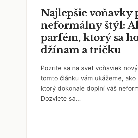
Najlepšie voňavky 
neformálny štýl: A
parfém, ktorý sa h
džínam a tričku
Pozrite sa na svet voňaviek no
tomto článku vám ukážeme, ako 
ktorý dokonale doplní váš neform
Dozviete sa...