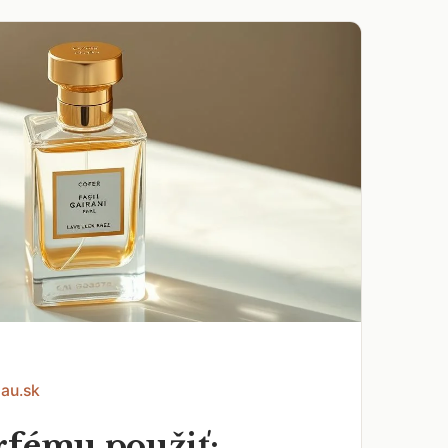
Eau.sk
rfému použiť: