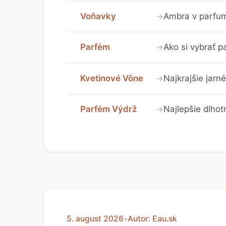
Voňavky
Ambra v parfumá
→
Parfém
Ako si vybrať 
→
Kvetinové Vône
Najkrajšie jarn
→
Parfém Výdrž
Najlepšie dlhot
→
5. august 2026
•
Autor: Eau.sk