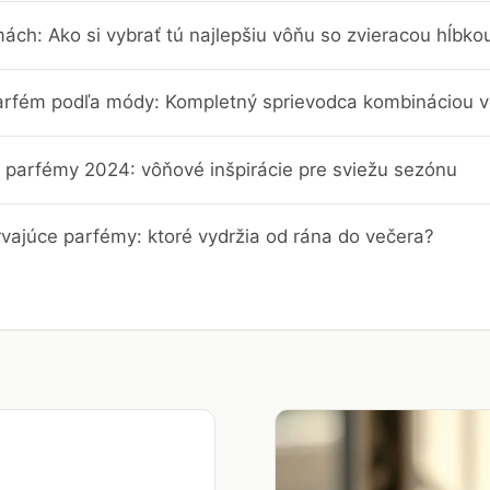
ch: Ako si vybrať tú najlepšiu vôňu so zvieracou hĺbko
parfém podľa módy: Kompletný sprievodca kombináciou vô
é parfémy 2024: vôňové inšpirácie pre sviežu sezónu
rvajúce parfémy: ktoré vydržia od rána do večera?