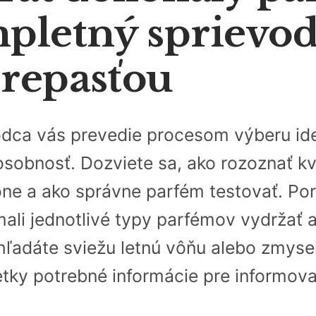
pletný sprievo
repasťou
dca vás prevedie procesom výberu ide
sobnosť. Dozviete sa, ako rozoznať kva
ône a ako správne parfém testovať. Po
mali jednotlivé typy parfémov vydržať 
hľadáte sviežu letnú vôňu alebo zmyse
etky potrebné informácie pre informov