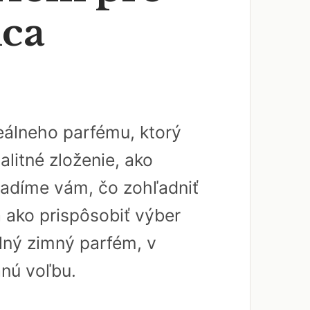
dca
álneho parfému, ktorý
litné zloženie, ako
radíme vám, čo zohľadniť
a ako prispôsobiť výber
lný zimný parfém, v
anú voľbu.