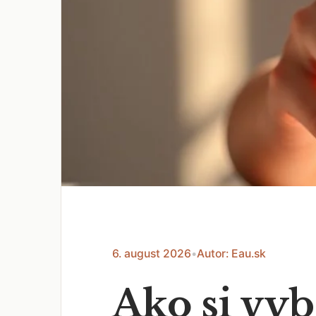
6. august 2026
•
Autor: Eau.sk
Ako si vy