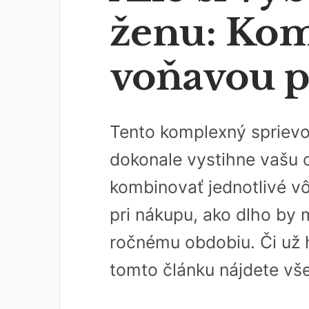
ženu: Kom
voňavou p
Tento komplexný sprievo
dokonale vystihne vašu o
kombinovať jednotlivé v
pri nákupu, ako dlho by 
ročnému obdobiu. Či už 
tomto článku nájdete vš