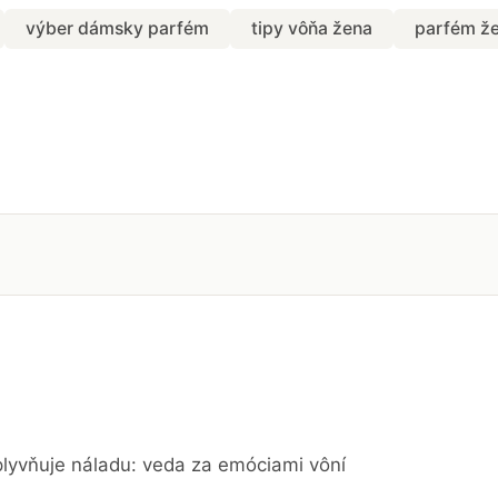
výber dámsky parfém
tipy vôňa žena
parfém ž
lyvňuje náladu: veda za emóciami vôní