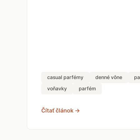
casual parfémy
denné vône
pa
voňavky
parfém
Čítať článok →