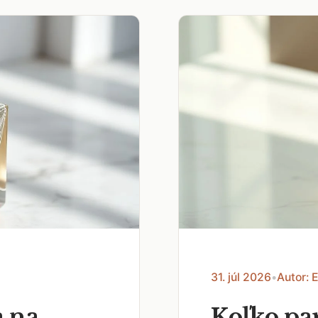
31. júl 2026
•
Autor: 
a na
Koľko pa