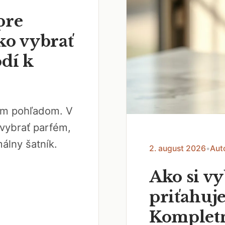
pre
ko vybrať
odí k
vým pohľadom. V
vybrať parfém,
álny šatník.
2. august 2026
•
Aut
Ako si v
priťahuje
Kompletn