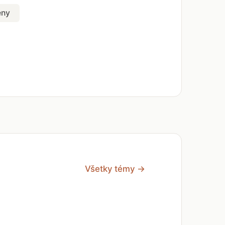
eny
Všetky témy →