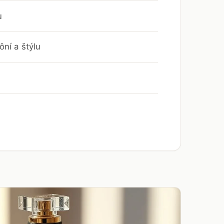
u
ní a štýlu