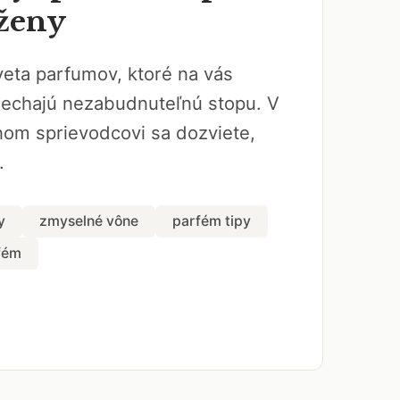
ženy
veta parfumov, ktoré na vás
nechajú nezabudnuteľnú stopu. V
om sprievodcovi sa dozviete,
.
y
zmyselné vône
parfém tipy
fém