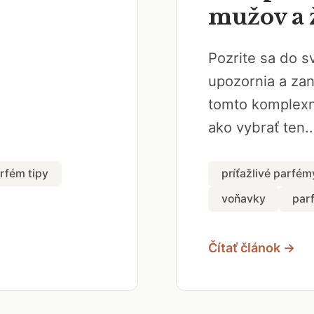
mužov a 
Pozrite sa do s
upozornia a za
tomto komplexn
ako vybrať ten..
rfém tipy
príťažlivé parfém
voňavky
par
Čítať článok →