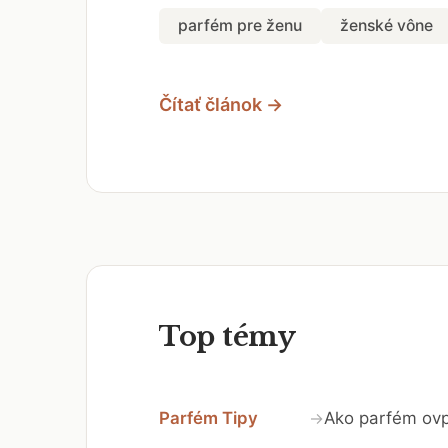
parfém pre ženu
ženské vône
Čítať článok →
Top témy
Parfém Tipy
Ako parfém ovp
→