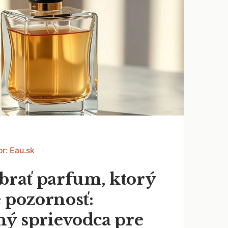
or: Eau.sk
ybrať parfum, ktorý
 pozornosť:
ý sprievodca pre