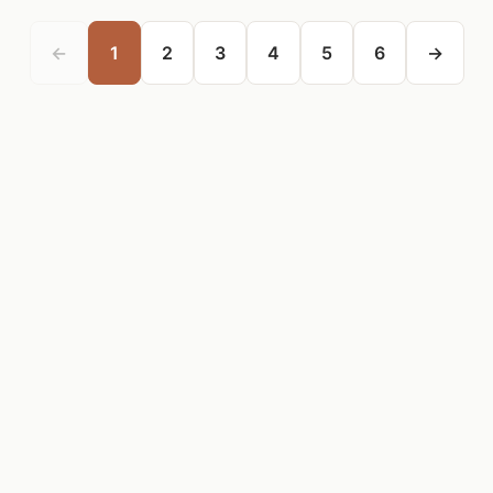
←
1
2
3
4
5
6
→