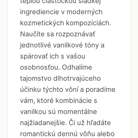
teplou čiastočkou sladkej
ingrediencie v moderných
kozmetických kompozíciách.
Naučíte sa rozpoznávať
jednotlivé vanilkové tóny a
spárovať ich s vašou
osobnosťou. Odhalíme
tajomstvo dlhotrvajúceho
účinku týchto vôní a poradíme
vám, ktoré kombinácie s
vanilkou sú momentálne
najžiadanejšie. Či už hľadáte
romantickú dennú vôňu alebo