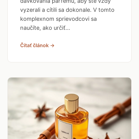
dávkovania parfému, aby ste vždy
vyzerali a cítili sa dokonale. V tomto
komplexnom sprievodcovi sa
naučíte, ako určiť...
Čítať článok →