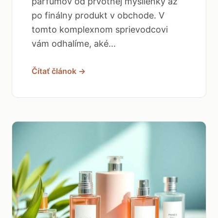
parfumov od prvotnej myšlienky až
po finálny produkt v obchode. V
tomto komplexnom sprievodcovi
vám odhalíme, aké...
Čítať článok →