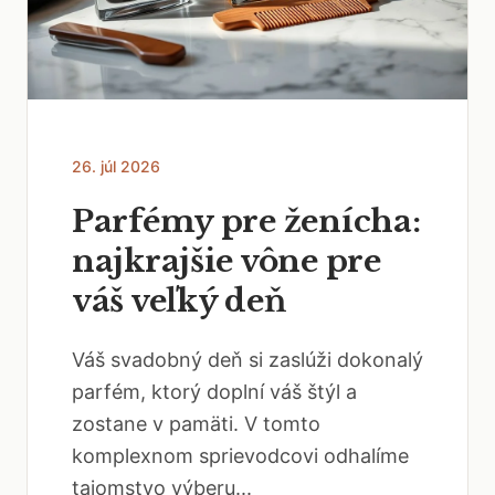
26. júl 2026
Parfémy pre ženícha:
najkrajšie vône pre
váš veľký deň
Váš svadobný deň si zaslúži dokonalý
parfém, ktorý doplní váš štýl a
zostane v pamäti. V tomto
komplexnom sprievodcovi odhalíme
tajomstvo výberu...