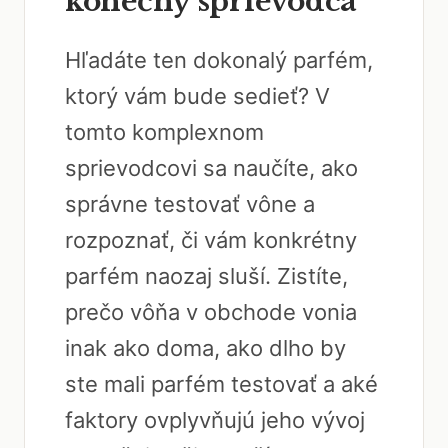
konečný sprievodca
Hľadáte ten dokonalý parfém,
ktorý vám bude sedieť? V
tomto komplexnom
sprievodcovi sa naučíte, ako
správne testovať vône a
rozpoznať, či vám konkrétny
parfém naozaj sluší. Zistíte,
prečo vôňa v obchode vonia
inak ako doma, ako dlho by
ste mali parfém testovať a aké
faktory ovplyvňujú jeho vývoj