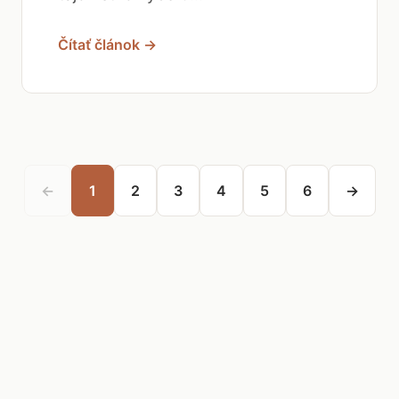
Čítať článok →
←
1
2
3
4
5
6
→