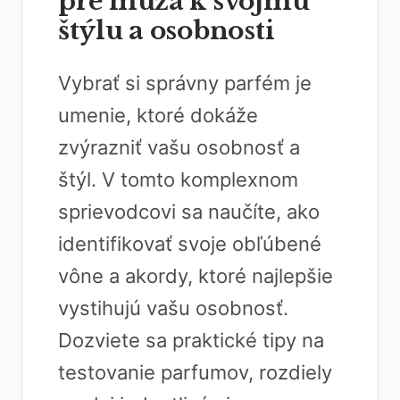
pre muža k svojmu
štýlu a osobnosti
Vybrať si správny parfém je
umenie, ktoré dokáže
zvýrazniť vašu osobnosť a
štýl. V tomto komplexnom
sprievodcovi sa naučíte, ako
identifikovať svoje obľúbené
vône a akordy, ktoré najlepšie
vystihujú vašu osobnosť.
Dozviete sa praktické tipy na
testovanie parfumov, rozdiely