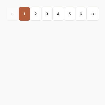
←
1
2
3
4
5
6
→