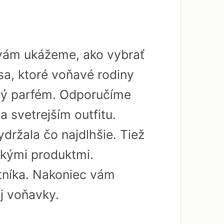
 vám ukážeme, ako vybrať
sa, ktoré voňavé rodiny
tný parfém. Odporučíme
a svetrejším outfitu.
ydržala čo najdlhšie. Tiež
ckými produktmi.
tníka. Nakoniec vám
j voňavky.