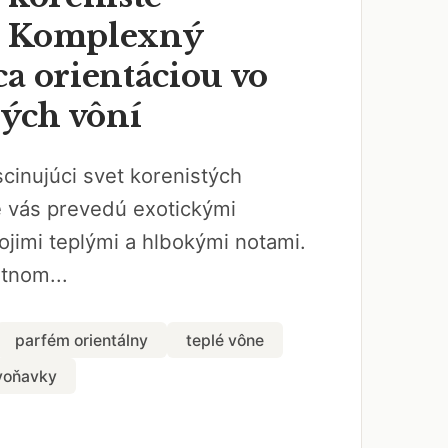
: Komplexný
a orientáciou vo
lých vôní
cinujúci svet korenistých
é vás prevedú exotickými
ojimi teplými a hlbokými notami.
tnom...
parfém orientálny
teplé vône
voňavky