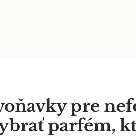
 voňavky pre ne
vybrať parfém, k