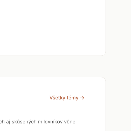
Všetky témy →
ých aj skúsených milovníkov vône