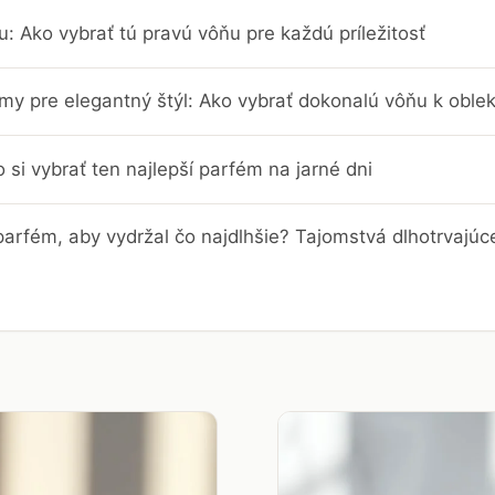
: Ako vybrať tú pravú vôňu pre každú príležitosť
umy pre elegantný štýl: Ako vybrať dokonalú vôňu k ob
 si vybrať ten najlepší parfém na jarné dni
arfém, aby vydržal čo najdlhšie? Tajomstvá dlhotrvajúc