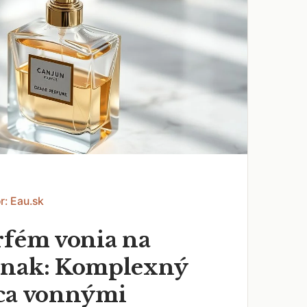
r: Eau.sk
rfém vonia na
inak: Komplexný
ca vonnými