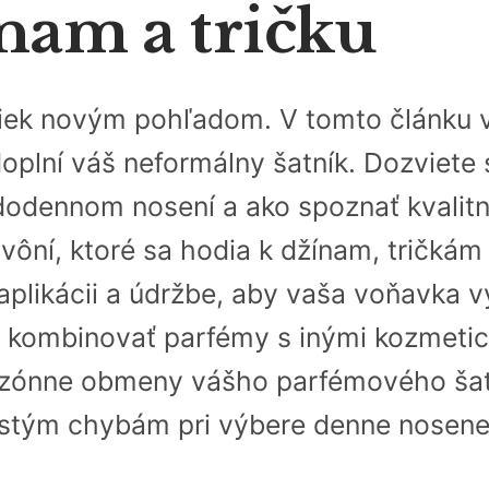
nam a tričku
viek novým pohľadom. V tomto článku
oplní váš neformálny šatník. Dozviete 
aždodennom nosení a ako spoznať kvali
ôní, ktoré sa hodia k džínam, tričkám 
aplikácii a údržbe, aby vaša voňavka v
e kombinovať parfémy s inými kozmeti
sezónne obmeny vášho parfémového ša
tým chybám pri výbere denne nosene