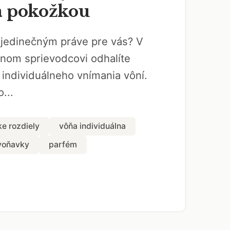
a pokožkou
 jedinečným práve pre vás? V
om sprievodcovi odhalíte
t individuálneho vnímania vôní.
...
e rozdiely
vôňa individuálna
voňavky
parfém