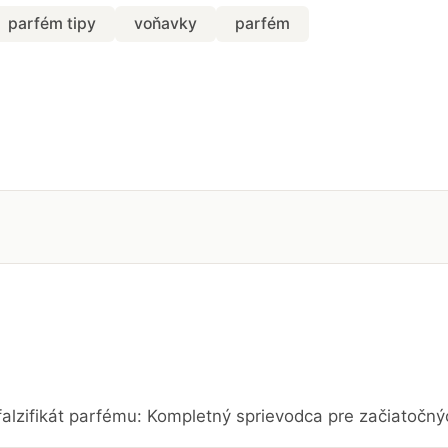
parfém tipy
voňavky
parfém
falzifikát parfému: Kompletný sprievodca pre začiatočn