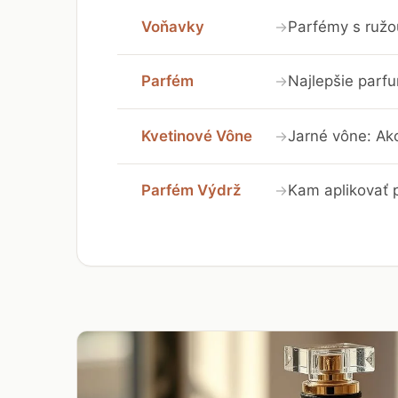
Voňavky
Parfémy s ružou
→
Parfém
Najlepšie parf
→
Kvetinové Vône
Jarné vône: Ako
→
Parfém Výdrž
Kam aplikovať p
→