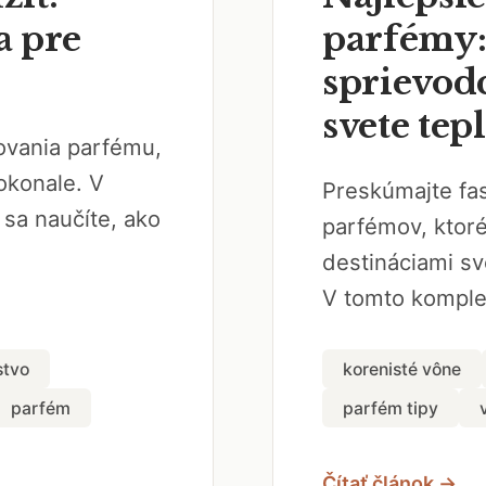
a pre
parfémy
sprievodc
svete tep
ovania parfému,
dokonale. V
Preskúmajte fas
sa naučíte, ako
parfémov, ktor
destináciami sv
V tomto komple
stvo
korenisté vône
parfém
parfém tipy
Čítať článok →