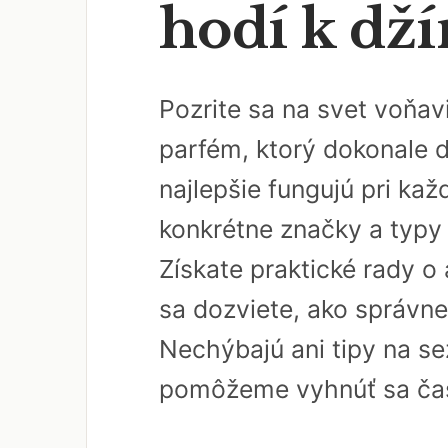
hodí k dží
Pozrite sa na svet voňa
parfém, ktorý dokonale d
najlepšie fungujú pri k
konkrétne značky a typy v
Získate praktické rady o 
sa dozviete, ako správn
Nechýbajú ani tipy na 
pomôžeme vyhnúť sa čas