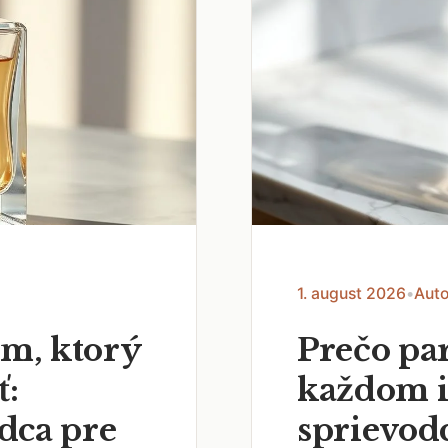
1. august 2026
•
Auto
um, ktorý
Prečo pa
ť:
každom 
dca pre
sprievod