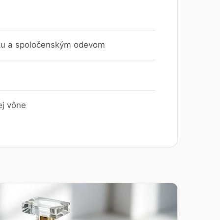
leku a spoločenským odevom
ej vône