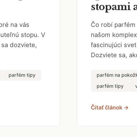
stopami 
oré na vás
Čo robí parfém
uteľnú stopu. V
našom komplexn
sa dozviete,
fascinujúci sve
Dozviete sa, ako
parfém tipy
parfém na pokožk
parfém tipy
Čítať článok →