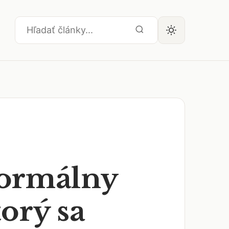
formálny
torý sa