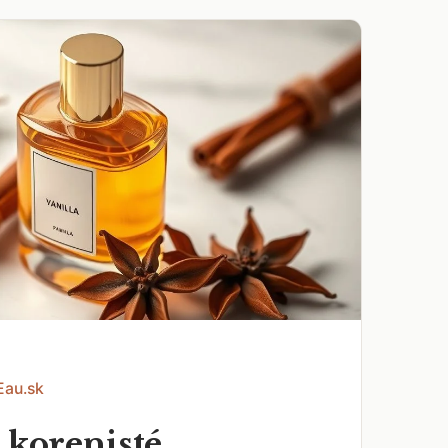
Eau.sk
 korenisté