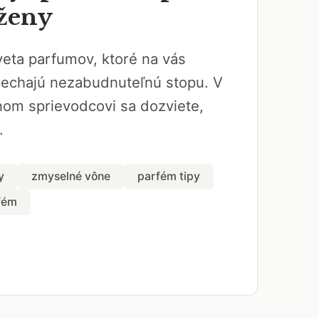
ženy
veta parfumov, ktoré na vás
nechajú nezabudnuteľnú stopu. V
om sprievodcovi sa dozviete,
.
y
zmyselné vône
parfém tipy
fém