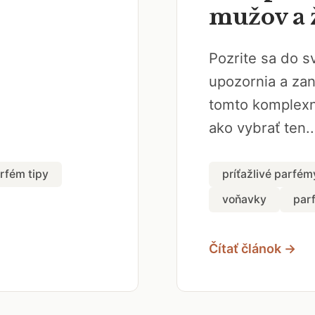
mužov a 
Pozrite sa do s
upozornia a za
tomto komplexn
ako vybrať ten..
rfém tipy
príťažlivé parfém
voňavky
par
Čítať článok →