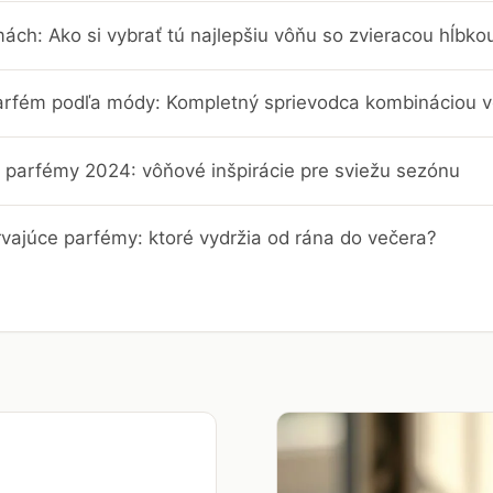
ch: Ako si vybrať tú najlepšiu vôňu so zvieracou hĺbko
parfém podľa módy: Kompletný sprievodca kombináciou vô
é parfémy 2024: vôňové inšpirácie pre sviežu sezónu
rvajúce parfémy: ktoré vydržia od rána do večera?