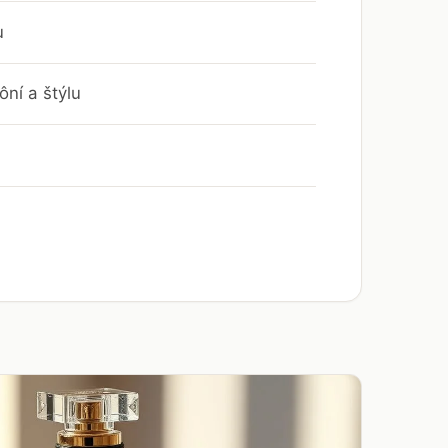
u
ní a štýlu