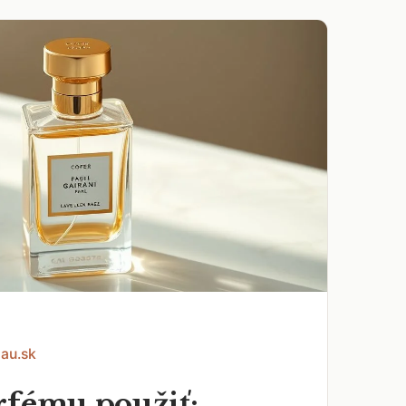
Eau.sk
rfému použiť: