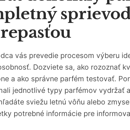
pletný sprievo
repasťou
dca vás prevedie procesom výberu ide
sobnosť. Dozviete sa, ako rozoznať kva
ône a ako správne parfém testovať. Po
mali jednotlivé typy parfémov vydržať 
hľadáte sviežu letnú vôňu alebo zmyse
etky potrebné informácie pre informov