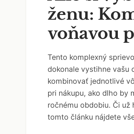
ženu: Kom
voňavou p
Tento komplexný sprievo
dokonale vystihne vašu o
kombinovať jednotlivé v
pri nákupu, ako dlho by 
ročnému obdobiu. Či už 
tomto článku nájdete vš