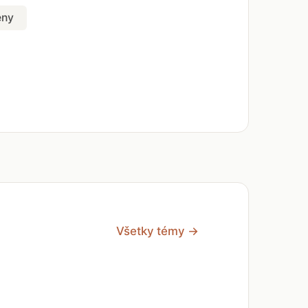
eny
Všetky témy →