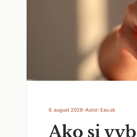
6. august 2026
•
Autor: Eau.sk
Ako si vy