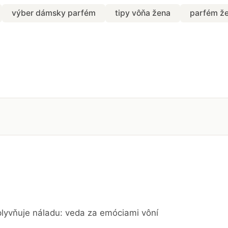
výber dámsky parfém
tipy vôňa žena
parfém ž
lyvňuje náladu: veda za emóciami vôní