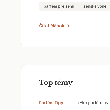
parfém pre ženu
ženské vône
Čítať článok →
Top témy
Parfém Tipy
Ako parfém ovp
→