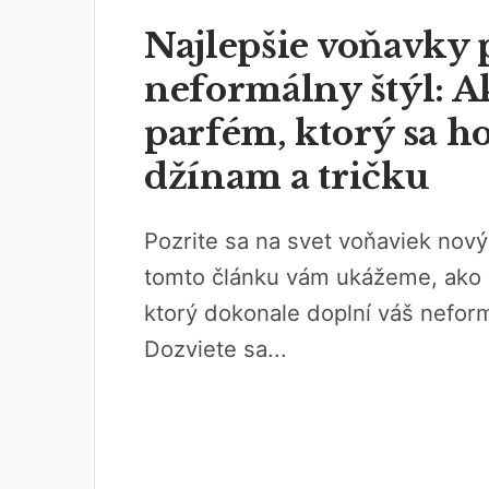
Najlepšie voňavky 
neformálny štýl: A
parfém, ktorý sa h
džínam a tričku
Pozrite sa na svet voňaviek no
tomto článku vám ukážeme, ako 
ktorý dokonale doplní váš neform
Dozviete sa...