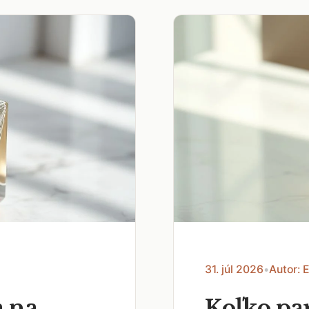
31. júl 2026
•
Autor: 
a na
Koľko pa