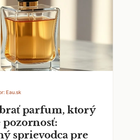
or: Eau.sk
ybrať parfum, ktorý
 pozornosť:
ý sprievodca pre