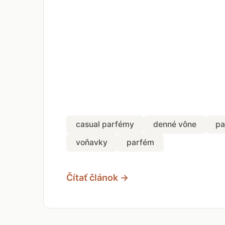
casual parfémy
denné vône
pa
voňavky
parfém
Čítať článok →