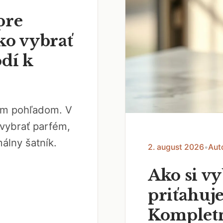
pre
ko vybrať
odí k
vým pohľadom. V
vybrať parfém,
álny šatník.
2. august 2026
•
Aut
Ako si v
priťahuje
Kompletn