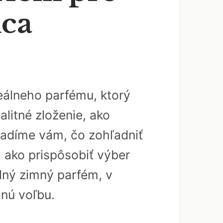
dca
álneho parfému, ktorý
litné zloženie, ako
radíme vám, čo zohľadniť
a ako prispôsobiť výber
lný zimný parfém, v
anú voľbu.