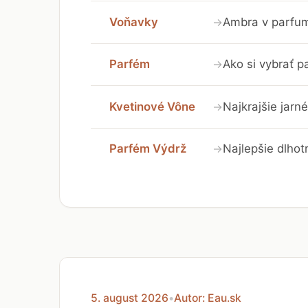
Voňavky
Ambra v parfumá
→
Parfém
Ako si vybrať 
→
Kvetinové Vône
Najkrajšie jarn
→
Parfém Výdrž
Najlepšie dlhot
→
5. august 2026
•
Autor: Eau.sk