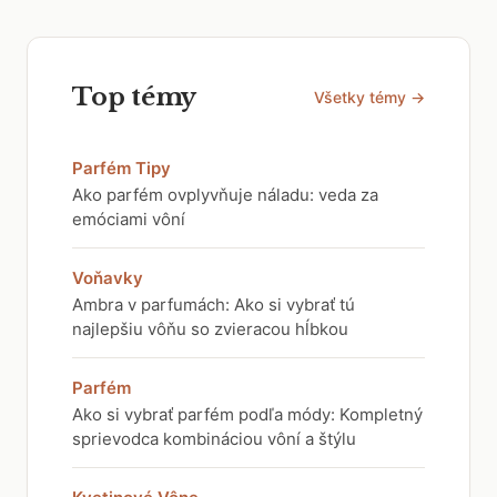
Top témy
Všetky témy →
Parfém Tipy
Ako parfém ovplyvňuje náladu: veda za
emóciami vôní
Voňavky
Ambra v parfumách: Ako si vybrať tú
najlepšiu vôňu so zvieracou hĺbkou
Parfém
Ako si vybrať parfém podľa módy: Kompletný
sprievodca kombináciou vôní a štýlu