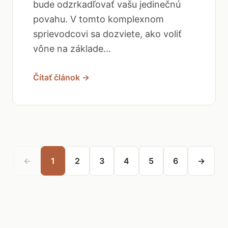
bude odzrkadľovať vašu jedinečnú
povahu. V tomto komplexnom
sprievodcovi sa dozviete, ako voliť
vône na základe...
Čítať článok →
←
1
2
3
4
5
6
→