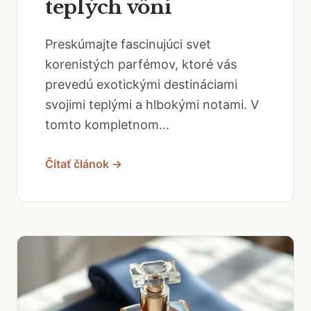
teplých vôní
Preskúmajte fascinujúci svet
korenistých parfémov, ktoré vás
prevedú exotickými destináciami
svojimi teplými a hlbokými notami. V
tomto kompletnom...
Čítať článok →