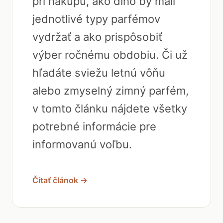
pri nákupu, ako dlho by mali
jednotlivé typy parfémov
vydržať a ako prispôsobiť
výber ročnému obdobiu. Či už
hľadáte sviežu letnú vôňu
alebo zmyselný zimný parfém,
v tomto článku nájdete všetky
potrebné informácie pre
informovanú voľbu.
Čítať článok →