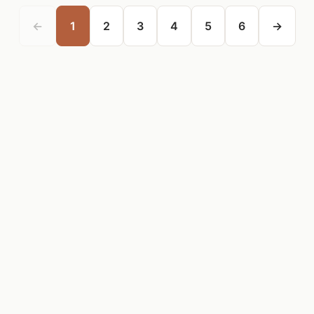
←
1
2
3
4
5
6
→