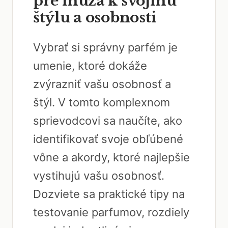
pre muža k svojmu
štýlu a osobnosti
Vybrať si správny parfém je
umenie, ktoré dokáže
zvýrazniť vašu osobnosť a
štýl. V tomto komplexnom
sprievodcovi sa naučíte, ako
identifikovať svoje obľúbené
vône a akordy, ktoré najlepšie
vystihujú vašu osobnosť.
Dozviete sa praktické tipy na
testovanie parfumov, rozdiely