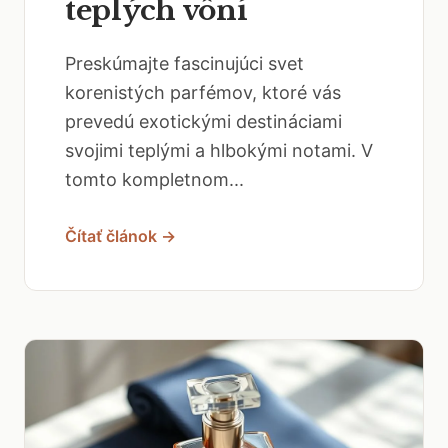
teplých vôní
Preskúmajte fascinujúci svet
korenistých parfémov, ktoré vás
prevedú exotickými destináciami
svojimi teplými a hlbokými notami. V
tomto kompletnom...
Čítať článok →