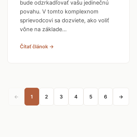
bude odzrkadľovať vašu jedinečnú
povahu. V tomto komplexnom
sprievodcovi sa dozviete, ako voliť
vône na základe...
Čítať článok →
←
1
2
3
4
5
6
→