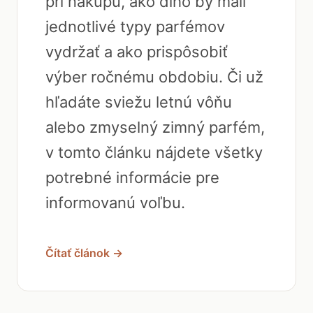
pri nákupu, ako dlho by mali
jednotlivé typy parfémov
vydržať a ako prispôsobiť
výber ročnému obdobiu. Či už
hľadáte sviežu letnú vôňu
alebo zmyselný zimný parfém,
v tomto článku nájdete všetky
potrebné informácie pre
informovanú voľbu.
Čítať článok →