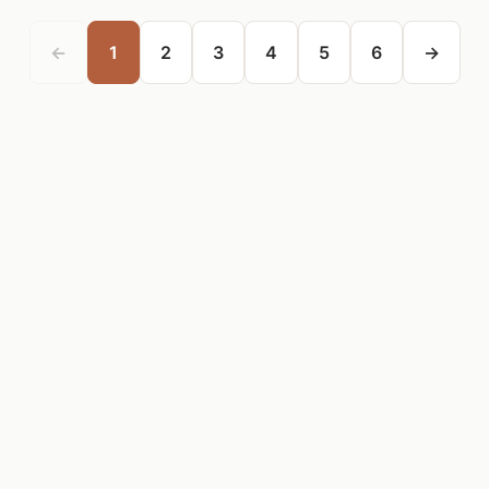
←
1
2
3
4
5
6
→