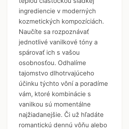
teplou čiastočkou sladkej
ingrediencie v moderných
kozmetických kompozíciách.
Naučíte sa rozpoznávať
jednotlivé vanilkové tóny a
spárovať ich s vašou
osobnosťou. Odhalíme
tajomstvo dlhotrvajúceho
účinku týchto vôní a poradíme
vám, ktoré kombinácie s
vanilkou sú momentálne
najžiadanejšie. Či už hľadáte
romantickú dennú vôňu alebo