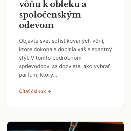
vôňu k obleku a
spoločenským
odevom
Objavte svet sofistikovaných vôní,
ktoré dokonale doplnia váš elegantný
štýl. V tomto podrobnom
sprievodcovi sa dozviete, ako vybrať
parfum, ktorý...
Čítať článok →