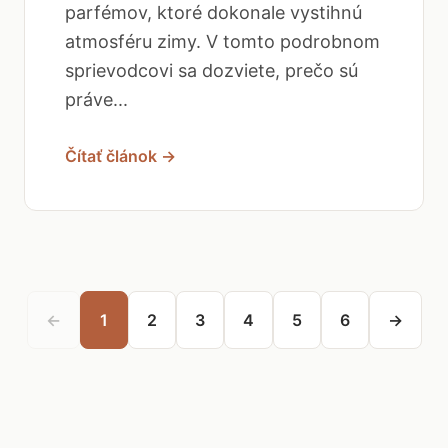
parfémov, ktoré dokonale vystihnú
atmosféru zimy. V tomto podrobnom
sprievodcovi sa dozviete, prečo sú
práve...
Čítať článok →
←
1
2
3
4
5
6
→