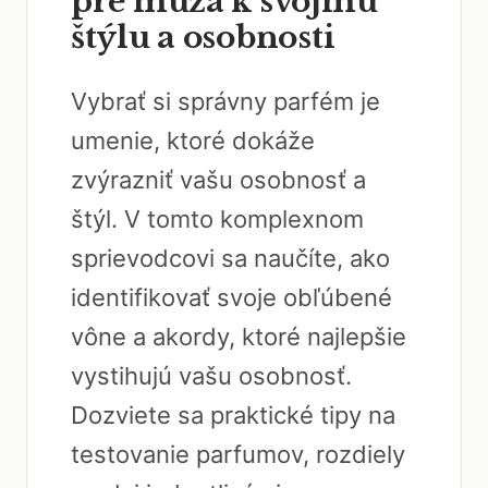
pre muža k svojmu
štýlu a osobnosti
Vybrať si správny parfém je
umenie, ktoré dokáže
zvýrazniť vašu osobnosť a
štýl. V tomto komplexnom
sprievodcovi sa naučíte, ako
identifikovať svoje obľúbené
vône a akordy, ktoré najlepšie
vystihujú vašu osobnosť.
Dozviete sa praktické tipy na
testovanie parfumov, rozdiely