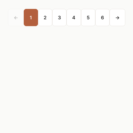
←
1
2
3
4
5
6
→