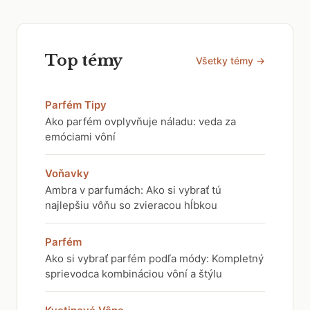
Top témy
Všetky témy →
Parfém Tipy
Ako parfém ovplyvňuje náladu: veda za
emóciami vôní
Voňavky
Ambra v parfumách: Ako si vybrať tú
najlepšiu vôňu so zvieracou hĺbkou
Parfém
Ako si vybrať parfém podľa módy: Kompletný
sprievodca kombináciou vôní a štýlu