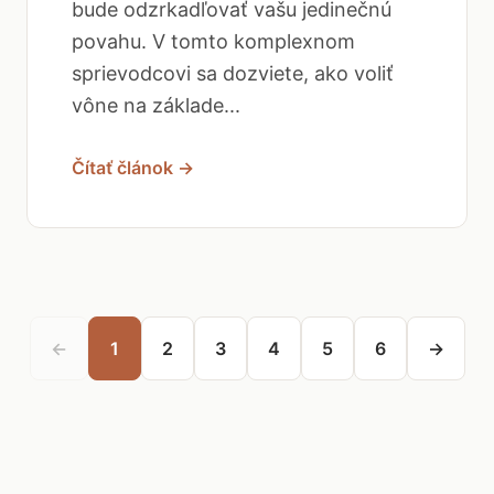
bude odzrkadľovať vašu jedinečnú
povahu. V tomto komplexnom
sprievodcovi sa dozviete, ako voliť
vône na základe...
Čítať článok →
←
1
2
3
4
5
6
→