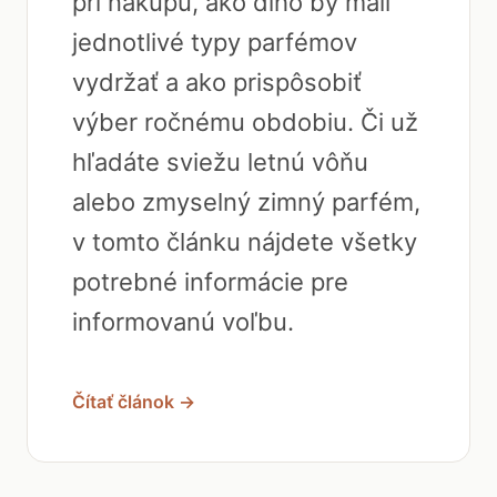
pri nákupu, ako dlho by mali
jednotlivé typy parfémov
vydržať a ako prispôsobiť
výber ročnému obdobiu. Či už
hľadáte sviežu letnú vôňu
alebo zmyselný zimný parfém,
v tomto článku nájdete všetky
potrebné informácie pre
informovanú voľbu.
Čítať článok →