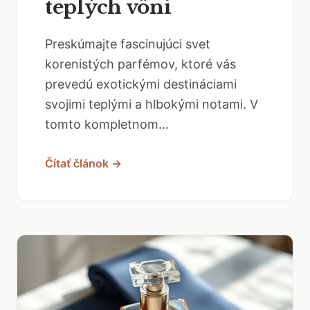
teplých vôní
Preskúmajte fascinujúci svet
korenistých parfémov, ktoré vás
prevedú exotickými destináciami
svojimi teplými a hlbokými notami. V
tomto kompletnom...
Čítať článok →