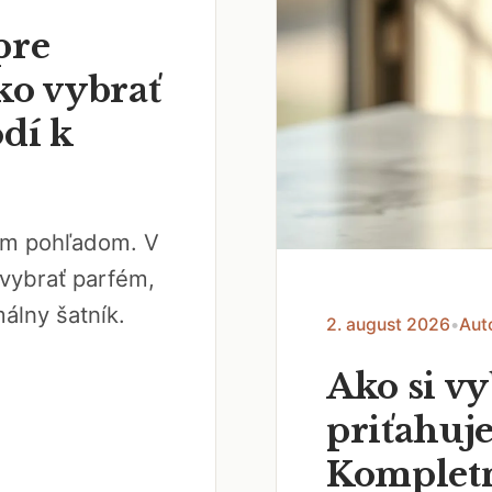
pre
ko vybrať
odí k
vým pohľadom. V
vybrať parfém,
álny šatník.
2. august 2026
•
Aut
Ako si v
priťahuje
Kompletn