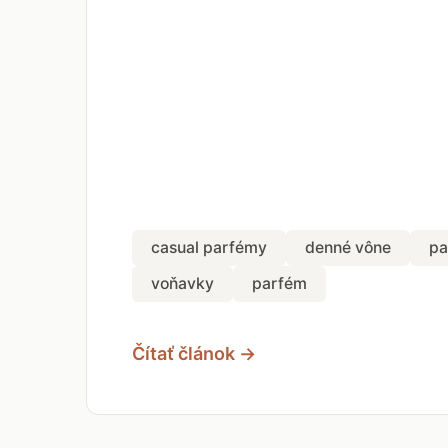
casual parfémy
denné vône
pa
voňavky
parfém
Čítať článok →