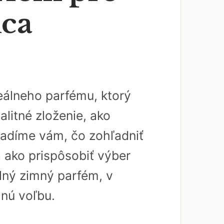
dca
álneho parfému, ktorý
litné zloženie, ako
radíme vám, čo zohľadniť
a ako prispôsobiť výber
lný zimný parfém, v
anú voľbu.