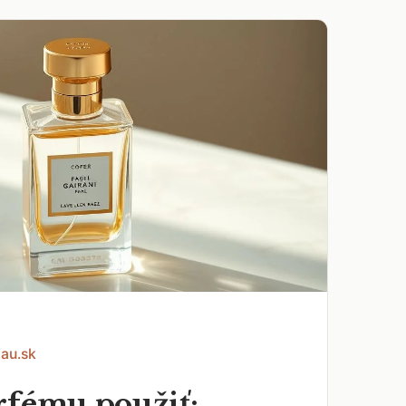
Eau.sk
rfému použiť: