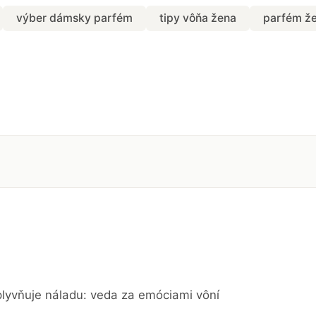
výber dámsky parfém
tipy vôňa žena
parfém ž
lyvňuje náladu: veda za emóciami vôní