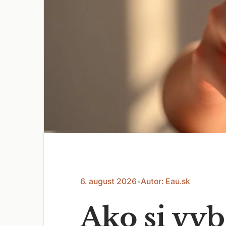
6. august 2026
•
Autor: Eau.sk
Ako si vy