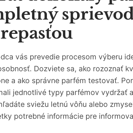
pletný sprievo
repasťou
dca vás prevedie procesom výberu ide
sobnosť. Dozviete sa, ako rozoznať kva
ône a ako správne parfém testovať. Po
mali jednotlivé typy parfémov vydržať 
hľadáte sviežu letnú vôňu alebo zmyse
etky potrebné informácie pre informov