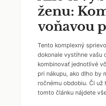
ženu: Kom
voňavou p
Tento komplexný sprievo
dokonale vystihne vašu o
kombinovať jednotlivé v
pri nákupu, ako dlho by 
ročnému obdobiu. Či už 
tomto článku nájdete vš