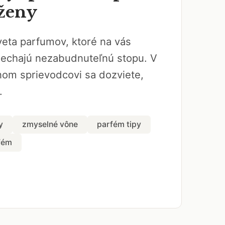
ženy
veta parfumov, ktoré na vás
nechajú nezabudnuteľnú stopu. V
om sprievodcovi sa dozviete,
.
y
zmyselné vône
parfém tipy
fém