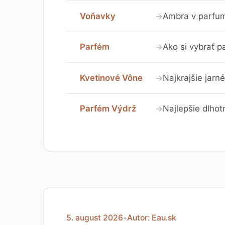
Voňavky
Ambra v parfumá
→
Parfém
Ako si vybrať 
→
Kvetinové Vône
Najkrajšie jarn
→
Parfém Výdrž
Najlepšie dlhot
→
5. august 2026
•
Autor: Eau.sk