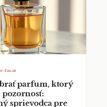
or: Eau.sk
ybrať parfum, ktorý
 pozornosť:
ý sprievodca pre