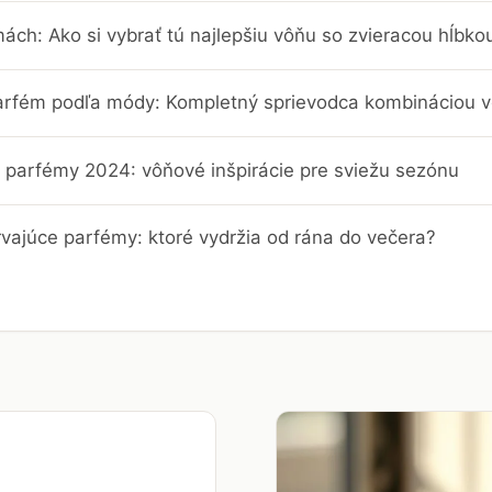
ch: Ako si vybrať tú najlepšiu vôňu so zvieracou hĺbko
parfém podľa módy: Kompletný sprievodca kombináciou vô
é parfémy 2024: vôňové inšpirácie pre sviežu sezónu
rvajúce parfémy: ktoré vydržia od rána do večera?