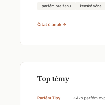
parfém pre ženu
ženské vône
Čítať článok →
Top témy
Parfém Tipy
Ako parfém ovp
→