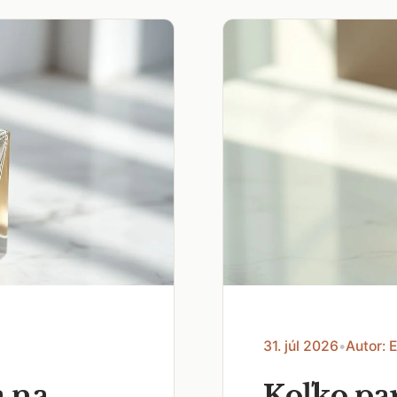
31. júl 2026
•
Autor: 
a na
Koľko pa