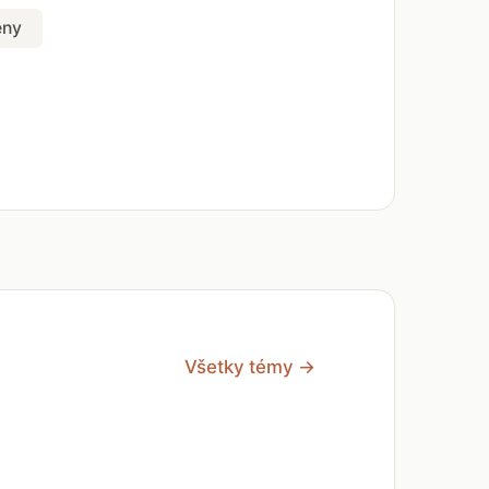
eny
Všetky témy →