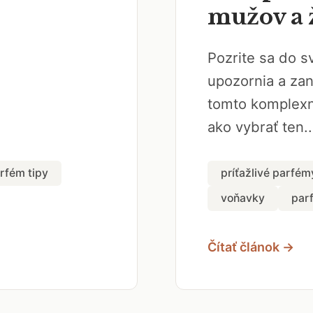
mužov a 
Pozrite sa do s
upozornia a za
tomto komplexn
ako vybrať ten..
rfém tipy
príťažlivé parfém
voňavky
par
Čítať článok →