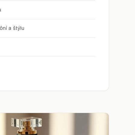
u
ní a štýlu