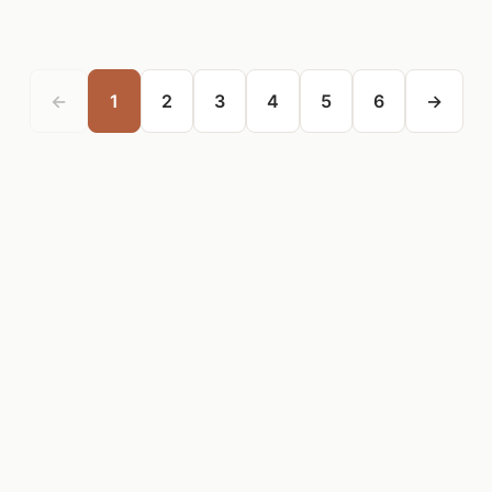
←
1
2
3
4
5
6
→