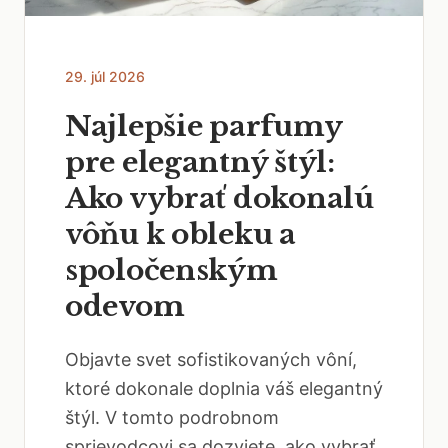
29. júl 2026
Najlepšie parfumy
pre elegantný štýl:
Ako vybrať dokonalú
vôňu k obleku a
spoločenským
odevom
Objavte svet sofistikovaných vôní,
ktoré dokonale doplnia váš elegantný
štýl. V tomto podrobnom
sprievodcovi sa dozviete, ako vybrať