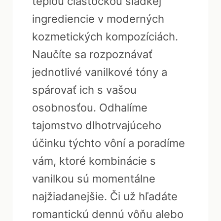
teplou čiastočkou sladkej
ingrediencie v moderných
kozmetických kompozíciách.
Naučíte sa rozpoznávať
jednotlivé vanilkové tóny a
spárovať ich s vašou
osobnosťou. Odhalíme
tajomstvo dlhotrvajúceho
účinku týchto vôní a poradíme
vám, ktoré kombinácie s
vanilkou sú momentálne
najžiadanejšie. Či už hľadáte
romantickú dennú vôňu alebo