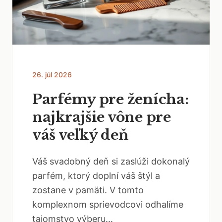
26. júl 2026
Parfémy pre ženícha:
najkrajšie vône pre
váš veľký deň
Váš svadobný deň si zaslúži dokonalý
parfém, ktorý doplní váš štýl a
zostane v pamäti. V tomto
komplexnom sprievodcovi odhalíme
tajomstvo výberu...