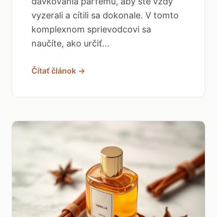
dávkovania parfému, aby ste vždy
vyzerali a cítili sa dokonale. V tomto
komplexnom sprievodcovi sa
naučíte, ako určiť...
Čítať článok →