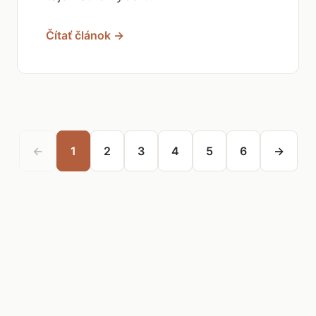
Čítať článok →
←
1
2
3
4
5
6
→