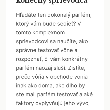
konečný sprievodca
Hľadáte ten dokonalý parfém,
ktorý vám bude sedieť? V
tomto komplexnom
sprievodcovi sa naučíte, ako
správne testovať vône a
rozpoznať, či vám konkrétny
parfém naozaj sluší. Zistíte,
prečo vôňa v obchode vonia
inak ako doma, ako dlho by
ste mali parfém testovať a aké
faktory ovplyvňujú jeho vývoj