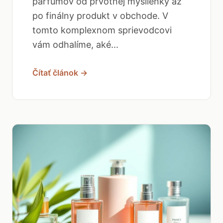
parfumov od prvotnej myšlienky až
po finálny produkt v obchode. V
tomto komplexnom sprievodcovi
vám odhalíme, aké...
Čítať článok →