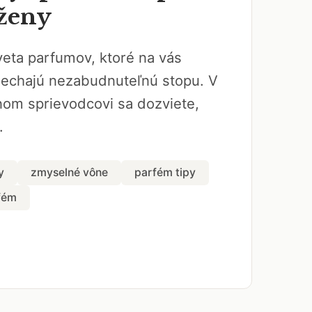
ženy
veta parfumov, ktoré na vás
nechajú nezabudnuteľnú stopu. V
om sprievodcovi sa dozviete,
.
y
zmyselné vône
parfém tipy
fém