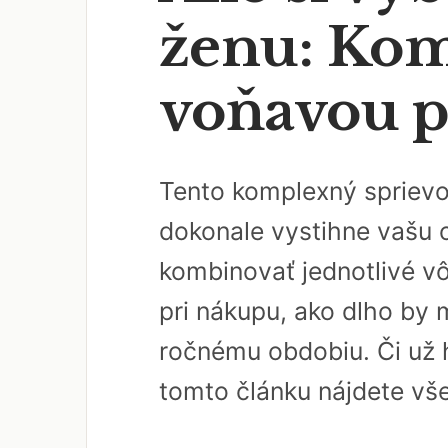
ženu: Kom
voňavou p
Tento komplexný sprievo
dokonale vystihne vašu o
kombinovať jednotlivé v
pri nákupu, ako dlho by 
ročnému obdobiu. Či už 
tomto článku nájdete vš