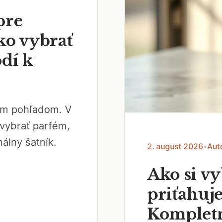
pre
ko vybrať
odí k
vým pohľadom. V
vybrať parfém,
álny šatník.
2. august 2026
•
Aut
Ako si v
priťahuje
Kompletn