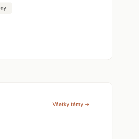
eny
Všetky témy →