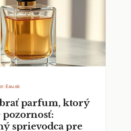
or: Eau.sk
ybrať parfum, ktorý
 pozornosť:
ý sprievodca pre