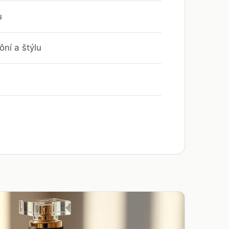
u
ní a štýlu