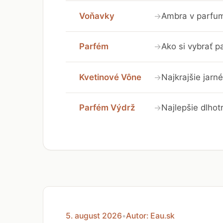
Voňavky
Ambra v parfumá
→
Parfém
Ako si vybrať 
→
Kvetinové Vône
Najkrajšie jarn
→
Parfém Výdrž
Najlepšie dlhot
→
5. august 2026
•
Autor: Eau.sk