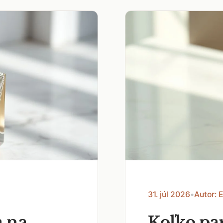
31. júl 2026
•
Autor: 
a na
Koľko pa