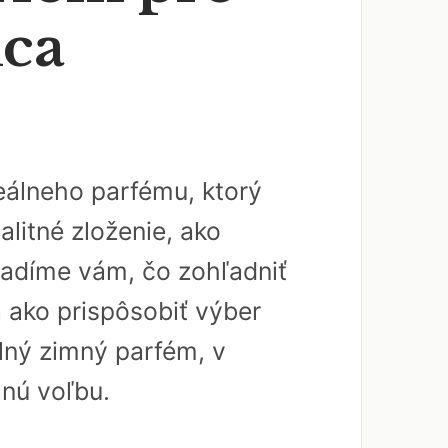
dca
álneho parfému, ktorý
litné zloženie, ako
radíme vám, čo zohľadniť
a ako prispôsobiť výber
lný zimný parfém, v
anú voľbu.