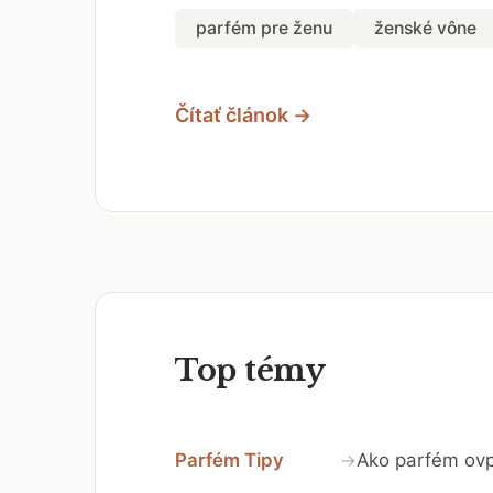
parfém pre ženu
ženské vône
Čítať článok →
Top témy
Parfém Tipy
Ako parfém ovp
→