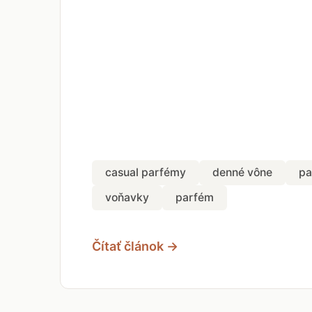
casual parfémy
denné vône
pa
voňavky
parfém
Čítať článok →