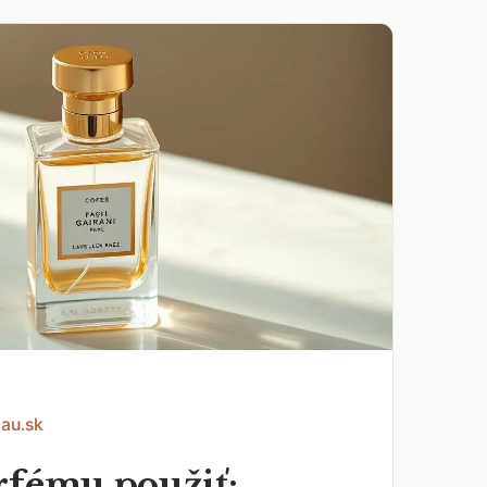
Eau.sk
rfému použiť: