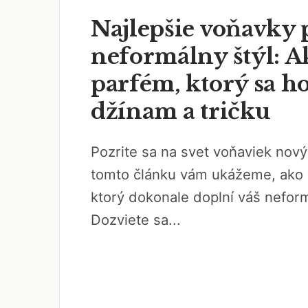
Najlepšie voňavky 
neformálny štýl: A
parfém, ktorý sa h
džínam a tričku
Pozrite sa na svet voňaviek no
tomto článku vám ukážeme, ako 
ktorý dokonale doplní váš neform
Dozviete sa...