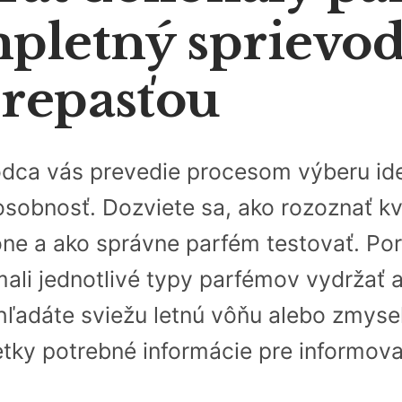
pletný sprievo
repasťou
dca vás prevedie procesom výberu ide
sobnosť. Dozviete sa, ako rozoznať kva
ône a ako správne parfém testovať. Po
mali jednotlivé typy parfémov vydržať 
hľadáte sviežu letnú vôňu alebo zmyse
etky potrebné informácie pre informov