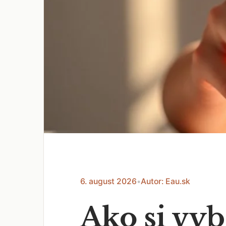
6. august 2026
•
Autor: Eau.sk
Ako si vy