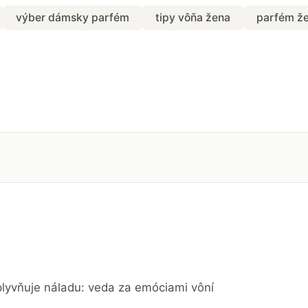
výber dámsky parfém
tipy vôňa žena
parfém ž
lyvňuje náladu: veda za emóciami vôní