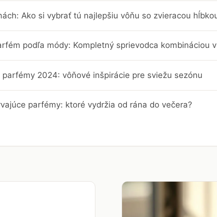
ch: Ako si vybrať tú najlepšiu vôňu so zvieracou hĺbko
parfém podľa módy: Kompletný sprievodca kombináciou vô
é parfémy 2024: vôňové inšpirácie pre sviežu sezónu
rvajúce parfémy: ktoré vydržia od rána do večera?