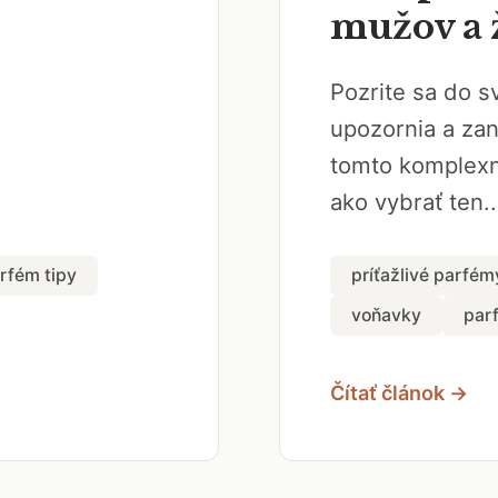
mužov a 
Pozrite sa do s
upozornia a za
tomto komplexn
ako vybrať ten..
rfém tipy
príťažlivé parfém
voňavky
par
Čítať článok →