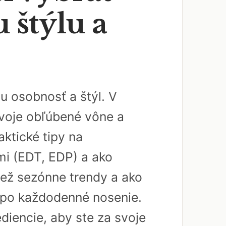
 štýlu a
u osobnosť a štýl. V
svoje obľúbené vône a
aktické tipy na
mi (EDT, EDP) a ako
iež sezónne trendy a ako
tí po každodenné nosenie.
diencie, aby ste za svoje