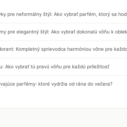
ky pre neformálny štýl: Ako vybrať parfém, ktorý sa hodí
umy pre elegantný štýl: Ako vybrať dokonalú vôňu k ob
orant: Kompletný sprievodca harmóniou vône pre každ
: Ako vybrať tú pravú vôňu pre každú príležitosť
rvajúce parfémy: ktoré vydržia od rána do večera?