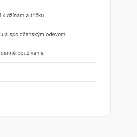
 k džínam a tričku
leku a spoločenským odevom
odenné používanie