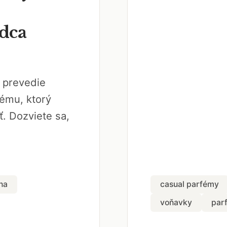
dca
 prevedie
ému, ktorý
. Dozviete sa,
na
casual parfémy
voňavky
par