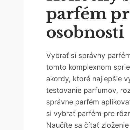
parfém pr
osobnosti
Vybrať si správny parfém
tomto komplexnom spriev
akordy, ktoré najlepšie v
testovanie parfumov, roz
správne parfém aplikovať
si vybrať parfém pre rôz
Naučíte sa čítať zloženi