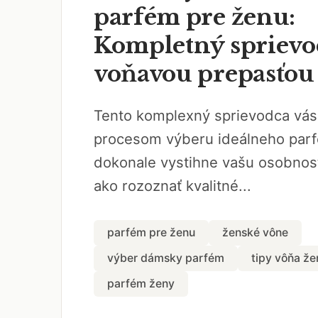
parfém pre ženu:
Kompletný sprievo
voňavou prepasťou
Tento komplexný sprievodca vás
procesom výberu ideálneho parf
dokonale vystihne vašu osobnosť
ako rozoznať kvalitné...
parfém pre ženu
ženské vône
výber dámsky parfém
tipy vôňa že
parfém ženy