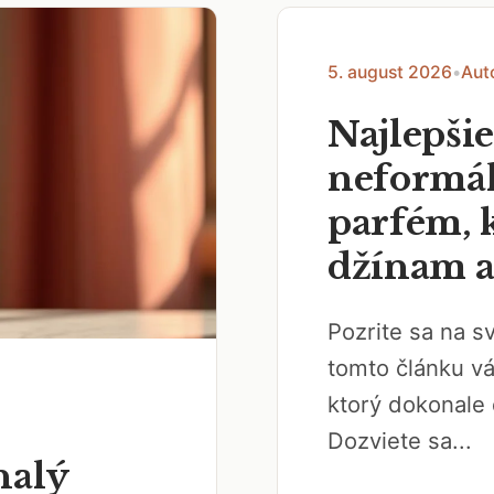
5. august 2026
•
Aut
Najlepši
neformál
parfém, k
džínam a
Pozrite sa na 
tomto článku v
ktorý dokonale 
Dozviete sa...
nalý