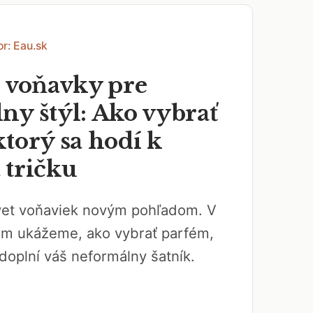
or: Eau.sk
e voňavky pre
ny štýl: Ako vybrať
torý sa hodí k
 tričku
svet voňaviek novým pohľadom. V
ám ukážeme, ako vybrať parfém,
doplní váš neformálny šatník.