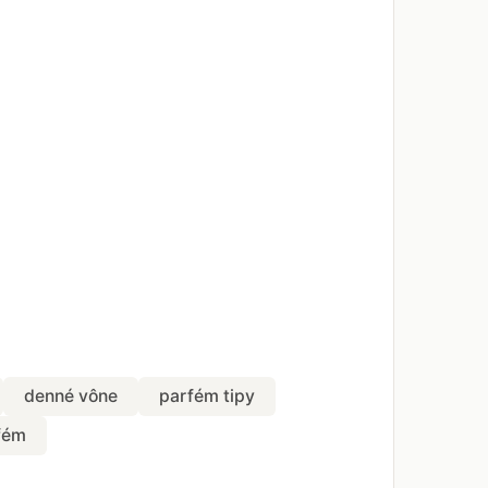
denné vône
parfém tipy
fém