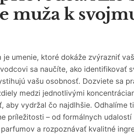
e muža k svojmu
 je umenie, ktoré dokáže zvýrazniť vaš
odcovi sa naučíte, ako identifikovať 
ystihujú vašu osobnosť. Dozviete sa pr
diely medzi jednotlivými koncentrácia
, aby vydržal čo najdlhšie. Odhalíme t
ne príležitosti – od formálnych udalos
e parfumov a rozpoznávať kvalitné ingre