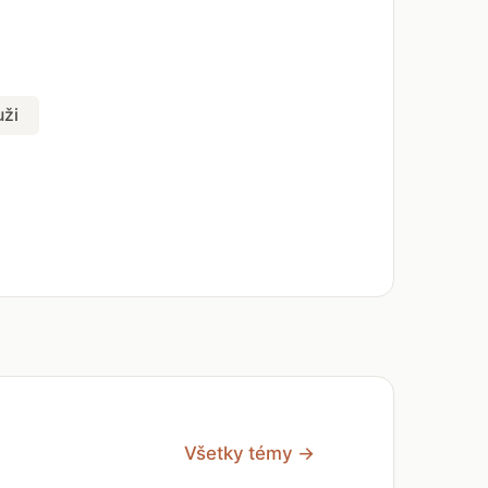
ži
Všetky témy →