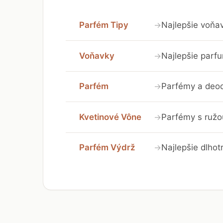
Parfém Tipy
Najlepšie voňav
→
Voňavky
Najlepšie parf
→
Parfém
Parfémy a deod
→
Kvetinové Vône
Parfémy s ružou
→
Parfém Výdrž
Najlepšie dlhot
→