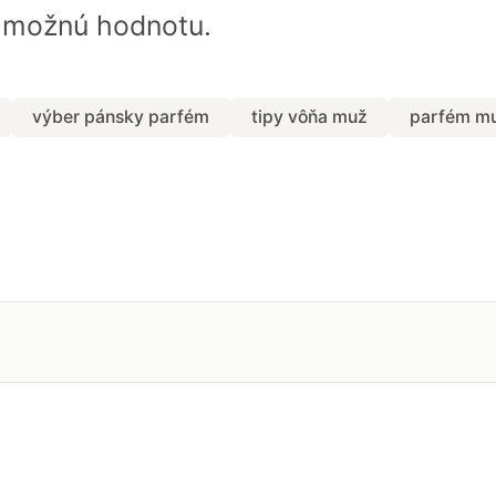
u možnú hodnotu.
výber pánsky parfém
tipy vôňa muž
parfém mu