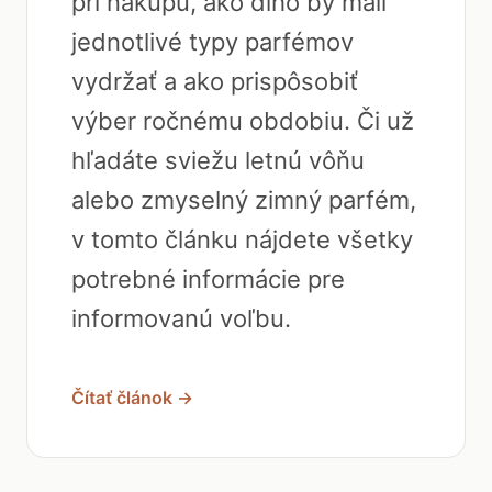
pri nákupu, ako dlho by mali
jednotlivé typy parfémov
vydržať a ako prispôsobiť
výber ročnému obdobiu. Či už
hľadáte sviežu letnú vôňu
alebo zmyselný zimný parfém,
v tomto článku nájdete všetky
potrebné informácie pre
informovanú voľbu.
Čítať článok →