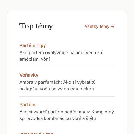
Top témy
Všetky témy →
Parfém Tipy
Ako parfém ovplyvňuje náladu: veda za
emóciami vôní
Voňavky
Ambra v parfumách: Ako si vybrať tú
najlepšiu vôňu so zvieracou hĺbkou
Parfém
Ako si vybrať parfém podľa módy: Kompletný
sprievodca kombináciou vôní a štýlu