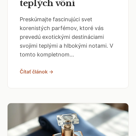
teplých vôní
Preskúmajte fascinujúci svet
korenistých parfémov, ktoré vás
prevedú exotickými destináciami
svojimi teplými a hlbokými notami. V
tomto kompletnom...
Čítať článok →