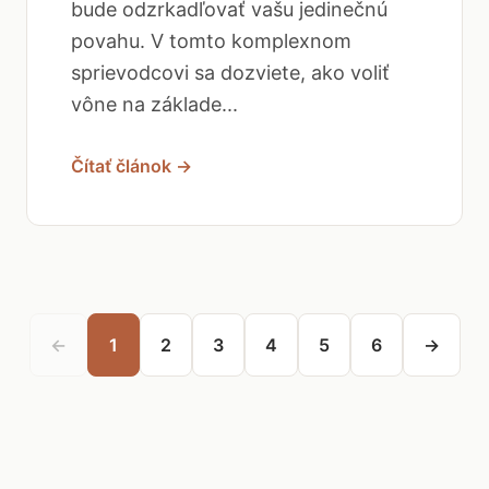
bude odzrkadľovať vašu jedinečnú
povahu. V tomto komplexnom
sprievodcovi sa dozviete, ako voliť
vône na základe...
Čítať článok →
←
1
2
3
4
5
6
→