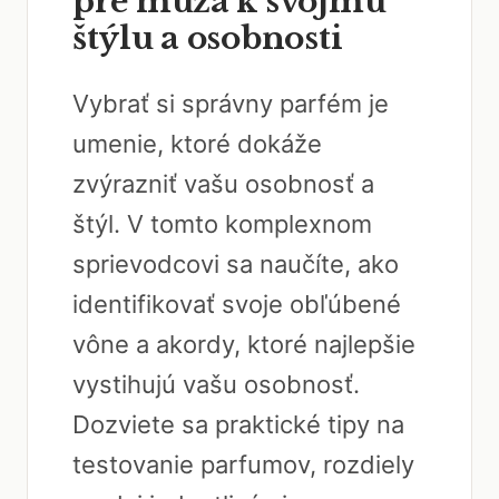
pre muža k svojmu
štýlu a osobnosti
Vybrať si správny parfém je
umenie, ktoré dokáže
zvýrazniť vašu osobnosť a
štýl. V tomto komplexnom
sprievodcovi sa naučíte, ako
identifikovať svoje obľúbené
vône a akordy, ktoré najlepšie
vystihujú vašu osobnosť.
Dozviete sa praktické tipy na
testovanie parfumov, rozdiely