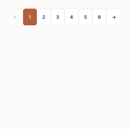
←
1
2
3
4
5
6
→