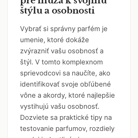
pre muža k svojmu
štýlu a osobnosti
Vybrať si správny parfém je
umenie, ktoré dokáže
zvýrazniť vašu osobnosť a
štýl. V tomto komplexnom
sprievodcovi sa naučíte, ako
identifikovať svoje obľúbené
vône a akordy, ktoré najlepšie
vystihujú vašu osobnosť.
Dozviete sa praktické tipy na
testovanie parfumov, rozdiely