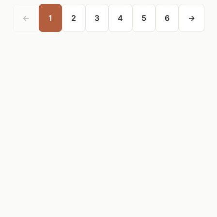
←
1
2
3
4
5
6
→