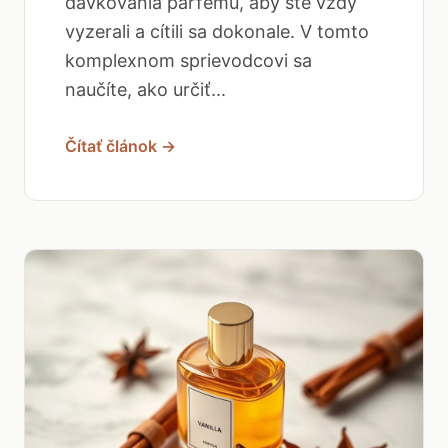
dávkovania parfému, aby ste vždy
vyzerali a cítili sa dokonale. V tomto
komplexnom sprievodcovi sa
naučíte, ako určiť...
Čítať článok →