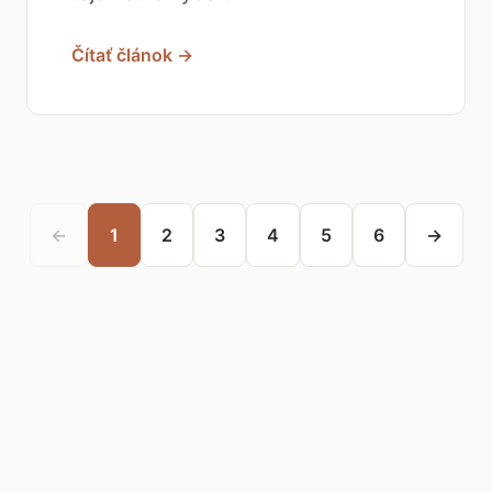
Čítať článok →
←
1
2
3
4
5
6
→