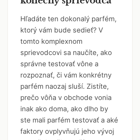
konečný sprievodca
Hľadáte ten dokonalý parfém,
ktorý vám bude sedieť? V
tomto komplexnom
sprievodcovi sa naučíte, ako
správne testovať vône a
rozpoznať, či vám konkrétny
parfém naozaj sluší. Zistíte,
prečo vôňa v obchode vonia
inak ako doma, ako dlho by
ste mali parfém testovať a aké
faktory ovplyvňujú jeho vývoj