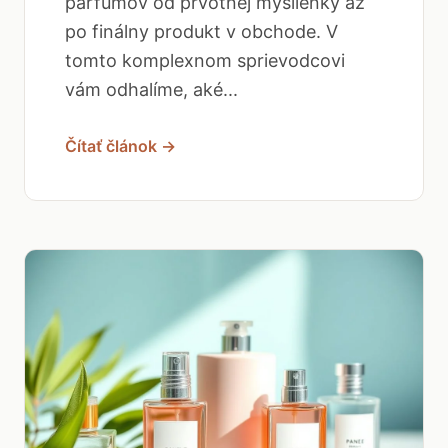
parfumov od prvotnej myšlienky až
po finálny produkt v obchode. V
tomto komplexnom sprievodcovi
vám odhalíme, aké...
Čítať článok →