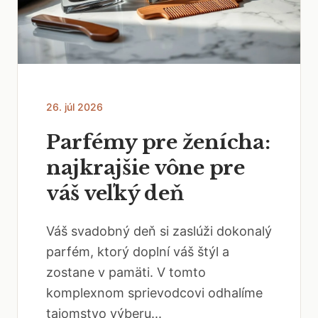
26. júl 2026
Parfémy pre ženícha:
najkrajšie vône pre
váš veľký deň
Váš svadobný deň si zaslúži dokonalý
parfém, ktorý doplní váš štýl a
zostane v pamäti. V tomto
komplexnom sprievodcovi odhalíme
tajomstvo výberu...