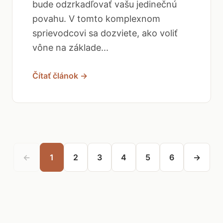
bude odzrkadľovať vašu jedinečnú
povahu. V tomto komplexnom
sprievodcovi sa dozviete, ako voliť
vône na základe...
Čítať článok →
←
1
2
3
4
5
6
→