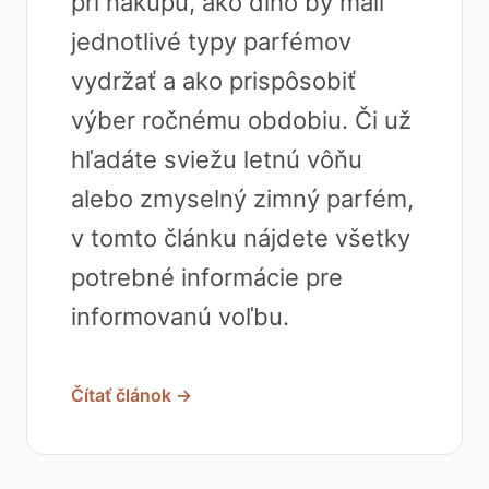
pri nákupu, ako dlho by mali
jednotlivé typy parfémov
vydržať a ako prispôsobiť
výber ročnému obdobiu. Či už
hľadáte sviežu letnú vôňu
alebo zmyselný zimný parfém,
v tomto článku nájdete všetky
potrebné informácie pre
informovanú voľbu.
Čítať článok →