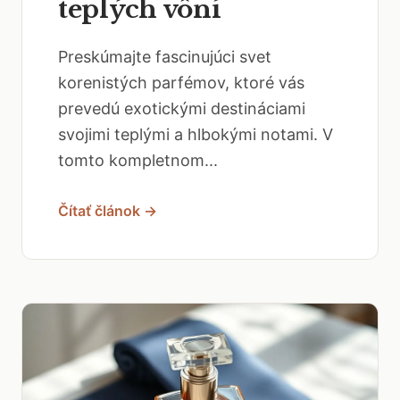
teplých vôní
Preskúmajte fascinujúci svet
korenistých parfémov, ktoré vás
prevedú exotickými destináciami
svojimi teplými a hlbokými notami. V
tomto kompletnom...
Čítať článok →