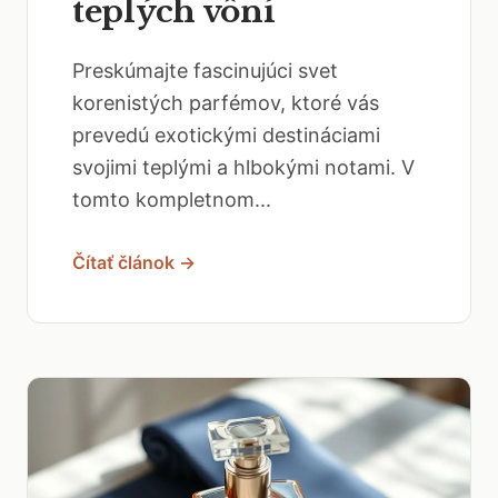
teplých vôní
Preskúmajte fascinujúci svet
korenistých parfémov, ktoré vás
prevedú exotickými destináciami
svojimi teplými a hlbokými notami. V
tomto kompletnom...
Čítať článok →