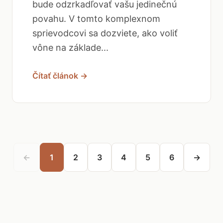
bude odzrkadľovať vašu jedinečnú
povahu. V tomto komplexnom
sprievodcovi sa dozviete, ako voliť
vône na základe...
Čítať článok →
←
1
2
3
4
5
6
→