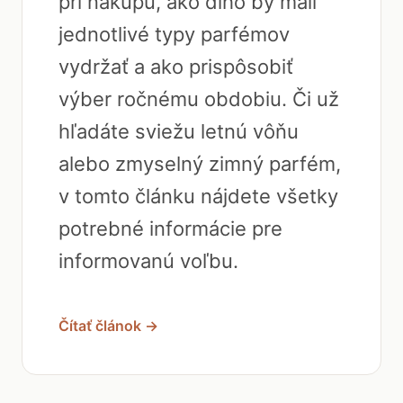
pri nákupu, ako dlho by mali
jednotlivé typy parfémov
vydržať a ako prispôsobiť
výber ročnému obdobiu. Či už
hľadáte sviežu letnú vôňu
alebo zmyselný zimný parfém,
v tomto článku nájdete všetky
potrebné informácie pre
informovanú voľbu.
Čítať článok →