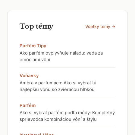
Top témy
Všetky témy →
Parfém Tipy
Ako parfém ovplyvňuje náladu: veda za
emóciami vôní
Voňavky
Ambra v parfumách: Ako si vybrať tú
najlepšiu vôňu so zvieracou hĺbkou
Parfém
Ako si vybrať parfém podľa módy: Kompletný
sprievodca kombináciou vôní a štýlu