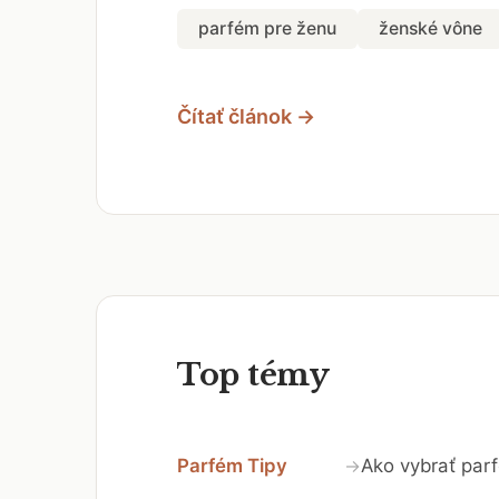
parfém pre ženu
ženské vône
Čítať článok →
Top témy
Parfém Tipy
Ako vybrať par
→