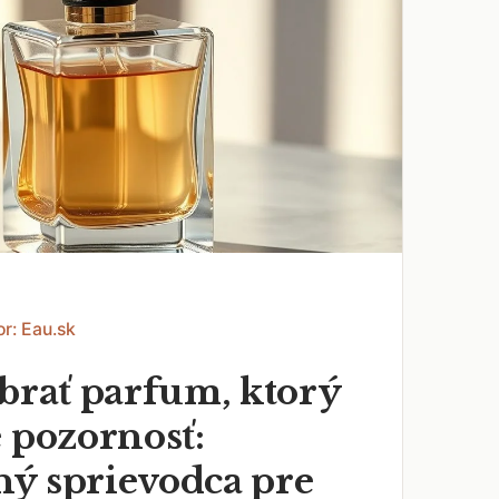
or: Eau.sk
ybrať parfum, ktorý
 pozornosť:
ý sprievodca pre