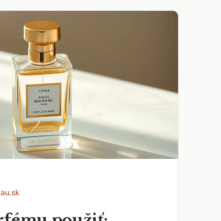
Eau.sk
rfému použiť: