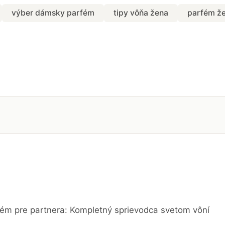
výber dámsky parfém
tipy vôňa žena
parfém ž
fém pre partnera: Kompletný sprievodca svetom vôní