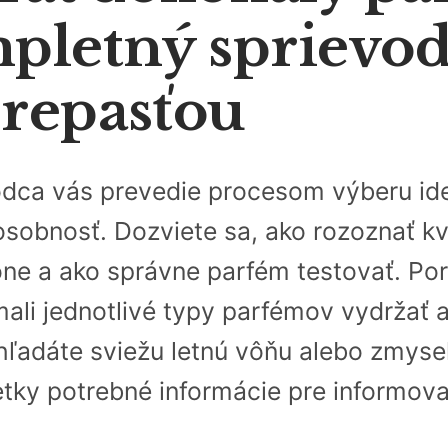
pletný sprievo
repasťou
dca vás prevedie procesom výberu ide
sobnosť. Dozviete sa, ako rozoznať kva
ône a ako správne parfém testovať. Po
mali jednotlivé typy parfémov vydržať 
hľadáte sviežu letnú vôňu alebo zmyse
etky potrebné informácie pre informov