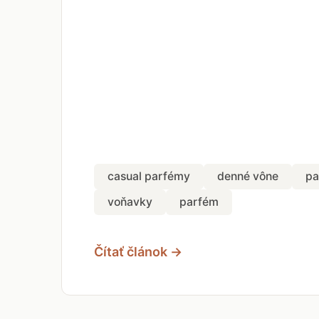
casual parfémy
denné vône
pa
voňavky
parfém
Čítať článok →