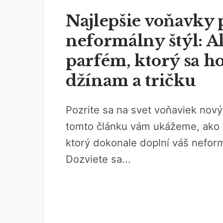
Najlepšie voňavky 
neformálny štýl: A
parfém, ktorý sa h
džínam a tričku
Pozrite sa na svet voňaviek no
tomto článku vám ukážeme, ako 
ktorý dokonale doplní váš neform
Dozviete sa...