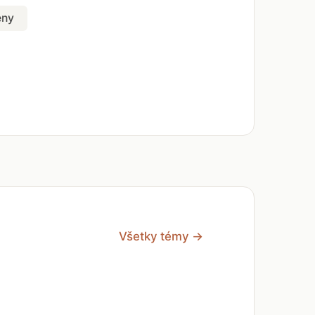
eny
Všetky témy →