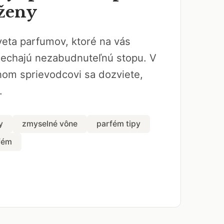
ženy
veta parfumov, ktoré na vás
nechajú nezabudnuteľnú stopu. V
om sprievodcovi sa dozviete,
.
y
zmyselné vône
parfém tipy
fém