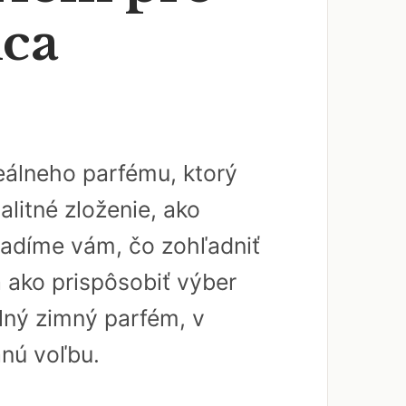
dca
álneho parfému, ktorý
litné zloženie, ako
radíme vám, čo zohľadniť
a ako prispôsobiť výber
lný zimný parfém, v
anú voľbu.