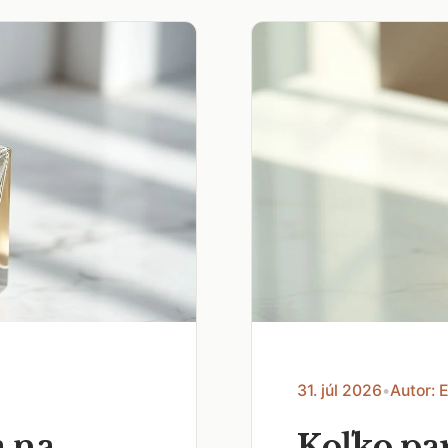
31. júl 2026
•
Autor: 
a na
Koľko pa