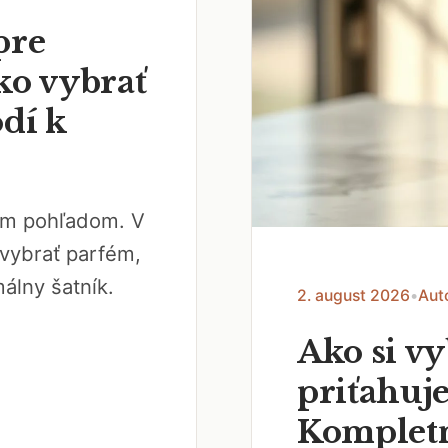
pre
ko vybrať
odí k
vým pohľadom. V
vybrať parfém,
álny šatník.
2. august 2026
•
Aut
Ako si v
priťahuje
Kompletn