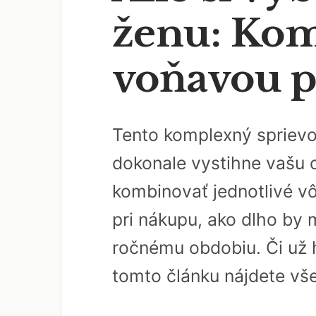
ženu: Kom
voňavou p
Tento komplexný sprievo
dokonale vystihne vašu o
kombinovať jednotlivé v
pri nákupu, ako dlho by 
ročnému obdobiu. Či už 
tomto článku nájdete vš