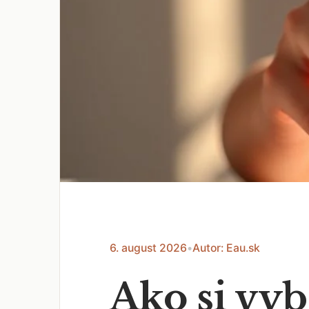
6. august 2026
•
Autor: Eau.sk
Ako si vy