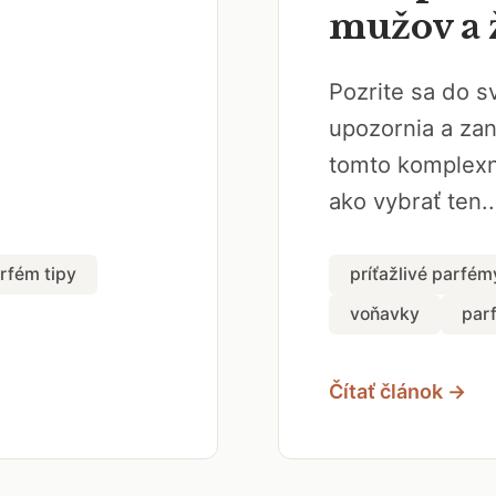
mužov a 
Pozrite sa do s
upozornia a za
tomto komplexn
ako vybrať ten..
rfém tipy
príťažlivé parfém
voňavky
par
Čítať článok →