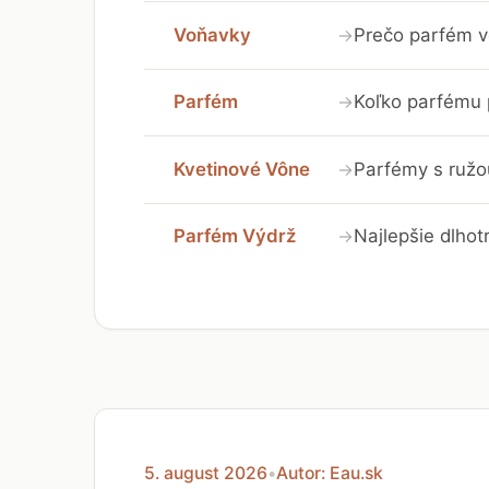
Voňavky
Prečo parfém v
→
Parfém
Koľko parfému 
→
Kvetinové Vône
Parfémy s ružou
→
Parfém Výdrž
Najlepšie dlhot
→
5. august 2026
•
Autor: Eau.sk