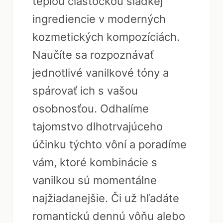
teplou čiastočkou sladkej
ingrediencie v moderných
kozmetických kompozíciách.
Naučíte sa rozpoznávať
jednotlivé vanilkové tóny a
spárovať ich s vašou
osobnosťou. Odhalíme
tajomstvo dlhotrvajúceho
účinku týchto vôní a poradíme
vám, ktoré kombinácie s
vanilkou sú momentálne
najžiadanejšie. Či už hľadáte
romantickú dennú vôňu alebo