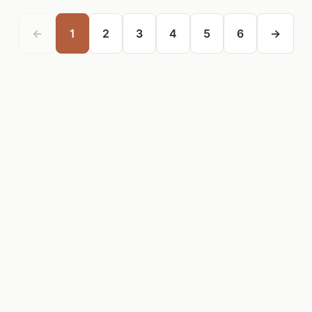
←
1
2
3
4
5
6
→