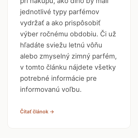
pri nákupu, ako dlho by mali
jednotlivé typy parfémov
vydržať a ako prispôsobiť
výber ročnému obdobiu. Či už
hľadáte sviežu letnú vôňu
alebo zmyselný zimný parfém,
v tomto článku nájdete všetky
potrebné informácie pre
informovanú voľbu.
Čítať článok →