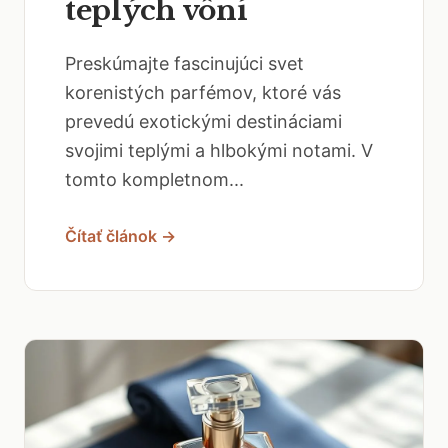
teplých vôní
Preskúmajte fascinujúci svet
korenistých parfémov, ktoré vás
prevedú exotickými destináciami
svojimi teplými a hlbokými notami. V
tomto kompletnom...
Čítať článok →