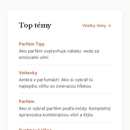
Top témy
Všetky témy →
Parfém Tipy
Ako parfém ovplyvňuje náladu: veda za
emóciami vôní
Voňavky
Ambra v parfumách: Ako si vybrať tú
najlepšiu vôňu so zvieracou hĺbkou
Parfém
Ako si vybrať parfém podľa módy: Kompletný
sprievodca kombináciou vôní a štýlu