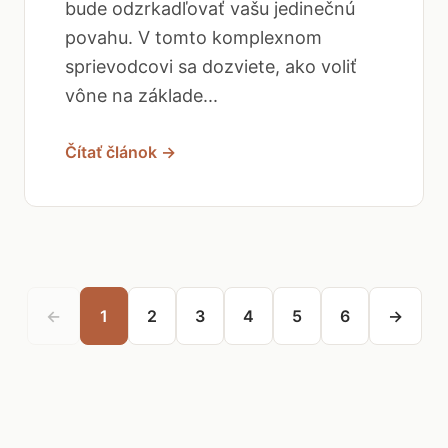
bude odzrkadľovať vašu jedinečnú
povahu. V tomto komplexnom
sprievodcovi sa dozviete, ako voliť
vône na základe...
Čítať článok →
←
1
2
3
4
5
6
→