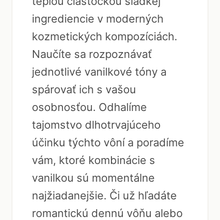
teplou čiastočkou sladkej
ingrediencie v moderných
kozmetických kompozíciách.
Naučíte sa rozpoznávať
jednotlivé vanilkové tóny a
spárovať ich s vašou
osobnosťou. Odhalíme
tajomstvo dlhotrvajúceho
účinku týchto vôní a poradíme
vám, ktoré kombinácie s
vanilkou sú momentálne
najžiadanejšie. Či už hľadáte
romantickú dennú vôňu alebo