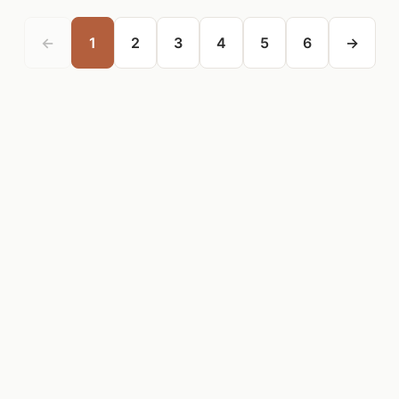
←
1
2
3
4
5
6
→