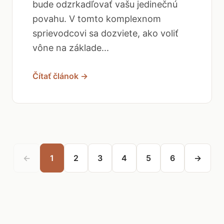
bude odzrkadľovať vašu jedinečnú
povahu. V tomto komplexnom
sprievodcovi sa dozviete, ako voliť
vône na základe...
Čítať článok →
←
1
2
3
4
5
6
→