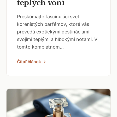
teplých vôní
Preskúmajte fascinujúci svet
korenistých parfémov, ktoré vás
prevedú exotickými destináciami
svojimi teplými a hlbokými notami. V
tomto kompletnom...
Čítať článok →