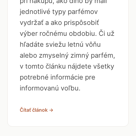
pri nákupu, ako dlho by mali
jednotlivé typy parfémov
vydržať a ako prispôsobiť
výber ročnému obdobiu. Či už
hľadáte sviežu letnú vôňu
alebo zmyselný zimný parfém,
v tomto článku nájdete všetky
potrebné informácie pre
informovanú voľbu.
Čítať článok →