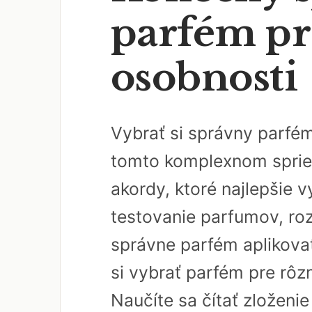
parfém pr
osobnosti
Vybrať si správny parfém
tomto komplexnom spriev
akordy, ktoré najlepšie v
testovanie parfumov, roz
správne parfém aplikovať
si vybrať parfém pre rôz
Naučíte sa čítať zloženi