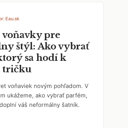
or: Eau.sk
e voňavky pre
ny štýl: Ako vybrať
torý sa hodí k
 tričku
svet voňaviek novým pohľadom. V
ám ukážeme, ako vybrať parfém,
doplní váš neformálny šatník.