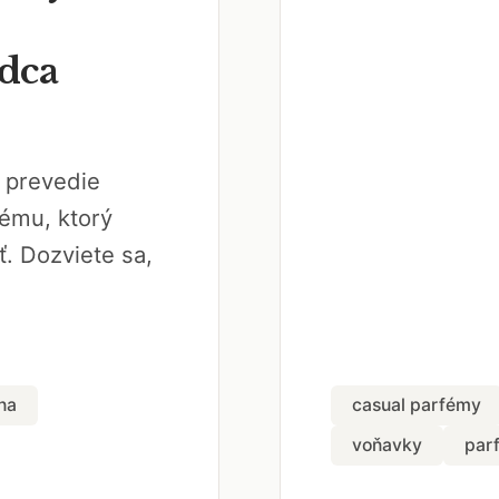
dca
 prevedie
ému, ktorý
. Dozviete sa,
na
casual parfémy
voňavky
par