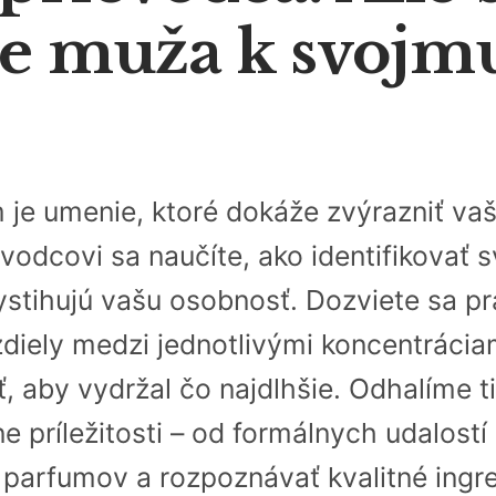
e muža k svojmu
 je umenie, ktoré dokáže zvýrazniť vaš
odcovi sa naučíte, ako identifikovať 
ystihujú vašu osobnosť. Dozviete sa pr
diely medzi jednotlivými koncentrácia
, aby vydržal čo najdlhšie. Odhalíme t
ne príležitosti – od formálnych udalos
e parfumov a rozpoznávať kvalitné ingre