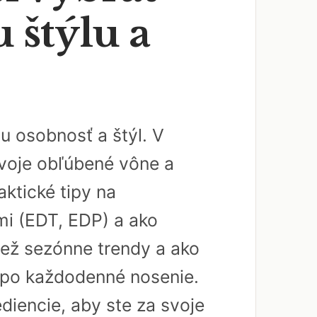
 štýlu a
u osobnosť a štýl. V
svoje obľúbené vône a
aktické tipy na
mi (EDT, EDP) a ako
iež sezónne trendy a ako
tí po každodenné nosenie.
diencie, aby ste za svoje