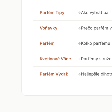
Parfém Tipy
Ako vybrať par
→
Voňavky
Prečo parfém v
→
Parfém
Koľko parfému 
→
Kvetinové Vône
Parfémy s ružou
→
Parfém Výdrž
Najlepšie dlhot
→