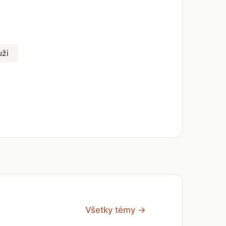
ži
Všetky témy →