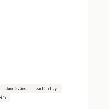
denné vône
parfém tipy
fém