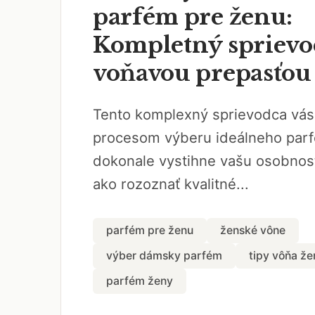
parfém pre ženu:
Kompletný sprievo
voňavou prepasťou
Tento komplexný sprievodca vás
procesom výberu ideálneho parf
dokonale vystihne vašu osobnosť
ako rozoznať kvalitné...
parfém pre ženu
ženské vône
výber dámsky parfém
tipy vôňa že
parfém ženy