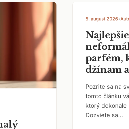
5. august 2026
•
Aut
Najlepši
neformál
parfém, k
džínam a
Pozrite sa na 
tomto článku v
ktorý dokonale 
Dozviete sa...
nalý