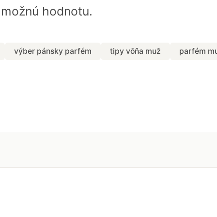
u možnú hodnotu.
výber pánsky parfém
tipy vôňa muž
parfém mu