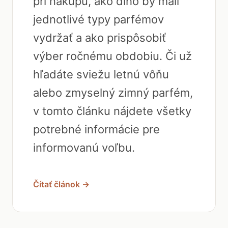
pri nákupu, ako dlho by mali
jednotlivé typy parfémov
vydržať a ako prispôsobiť
výber ročnému obdobiu. Či už
hľadáte sviežu letnú vôňu
alebo zmyselný zimný parfém,
v tomto článku nájdete všetky
potrebné informácie pre
informovanú voľbu.
Čítať článok →