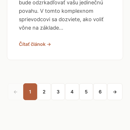
bude odzrkadľovať vašu jedinečnú
povahu. V tomto komplexnom
sprievodcovi sa dozviete, ako voliť
vône na základe...
Čítať článok →
←
1
2
3
4
5
6
→