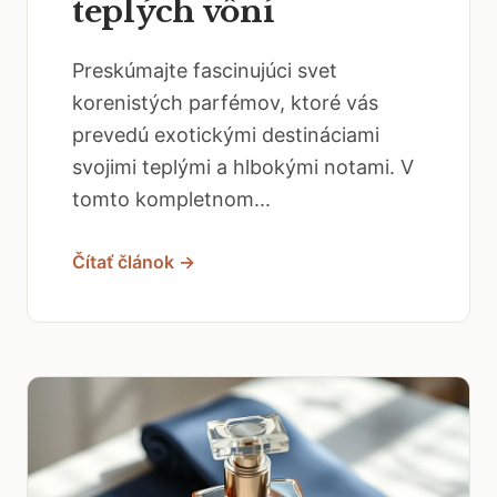
teplých vôní
Preskúmajte fascinujúci svet
korenistých parfémov, ktoré vás
prevedú exotickými destináciami
svojimi teplými a hlbokými notami. V
tomto kompletnom...
Čítať článok →