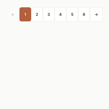
←
1
2
3
4
5
6
→