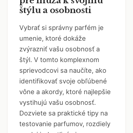
pre muža k svojmu
štýlu a osobnosti
Vybrať si správny parfém je
umenie, ktoré dokáže
zvýrazniť vašu osobnosť a
štýl. V tomto komplexnom
sprievodcovi sa naučíte, ako
identifikovať svoje obľúbené
vône a akordy, ktoré najlepšie
vystihujú vašu osobnosť.
Dozviete sa praktické tipy na
testovanie parfumov, rozdiely