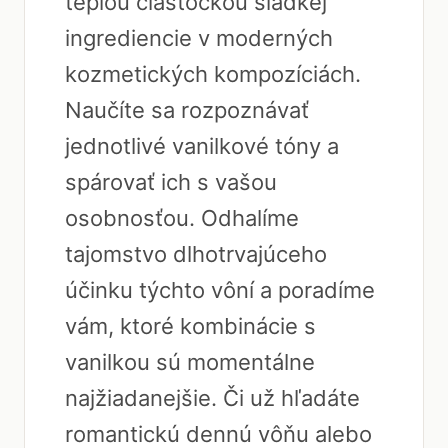
teplou čiastočkou sladkej
ingrediencie v moderných
kozmetických kompozíciách.
Naučíte sa rozpoznávať
jednotlivé vanilkové tóny a
spárovať ich s vašou
osobnosťou. Odhalíme
tajomstvo dlhotrvajúceho
účinku týchto vôní a poradíme
vám, ktoré kombinácie s
vanilkou sú momentálne
najžiadanejšie. Či už hľadáte
romantickú dennú vôňu alebo