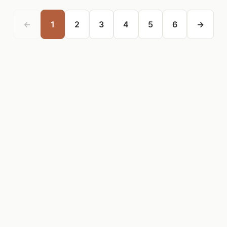
←
1
2
3
4
5
6
→