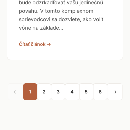
bude odzrkadľovať vašu jedinečnú
povahu. V tomto komplexnom
sprievodcovi sa dozviete, ako voliť
vône na základe...
Čítať článok →
←
1
2
3
4
5
6
→