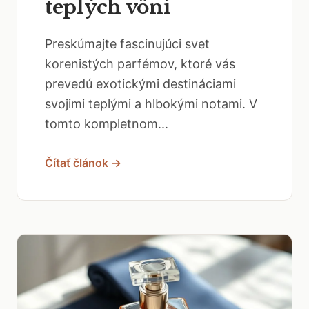
teplých vôní
Preskúmajte fascinujúci svet
korenistých parfémov, ktoré vás
prevedú exotickými destináciami
svojimi teplými a hlbokými notami. V
tomto kompletnom...
Čítať článok →