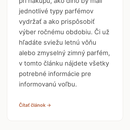
pri nákupu, ako dlho by mali
jednotlivé typy parfémov
vydržať a ako prispôsobiť
výber ročnému obdobiu. Či už
hľadáte sviežu letnú vôňu
alebo zmyselný zimný parfém,
v tomto článku nájdete všetky
potrebné informácie pre
informovanú voľbu.
Čítať článok →