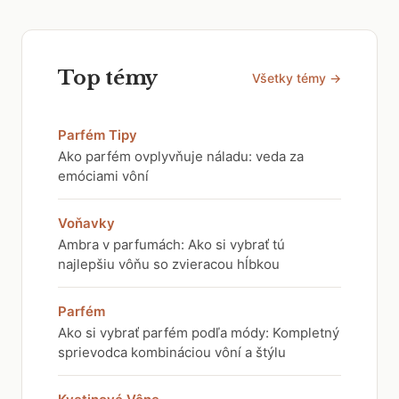
Top témy
Všetky témy →
Parfém Tipy
Ako parfém ovplyvňuje náladu: veda za
emóciami vôní
Voňavky
Ambra v parfumách: Ako si vybrať tú
najlepšiu vôňu so zvieracou hĺbkou
Parfém
Ako si vybrať parfém podľa módy: Kompletný
sprievodca kombináciou vôní a štýlu