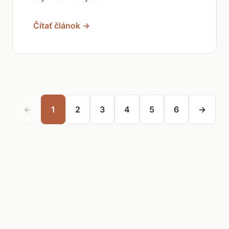
Čítať článok →
←
1
2
3
4
5
6
→