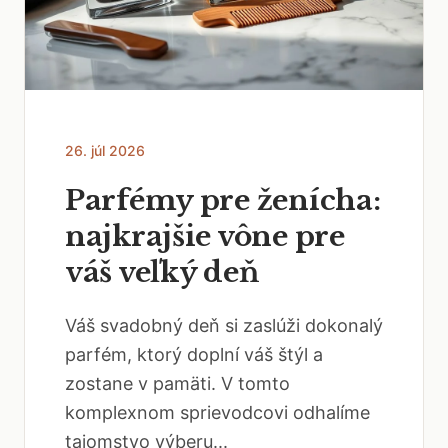
26. júl 2026
Parfémy pre ženícha:
najkrajšie vône pre
váš veľký deň
Váš svadobný deň si zaslúži dokonalý
parfém, ktorý doplní váš štýl a
zostane v pamäti. V tomto
komplexnom sprievodcovi odhalíme
tajomstvo výberu...