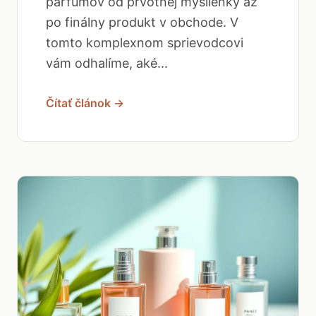
parfumov od prvotnej myšlienky až
po finálny produkt v obchode. V
tomto komplexnom sprievodcovi
vám odhalíme, aké...
Čítať článok →