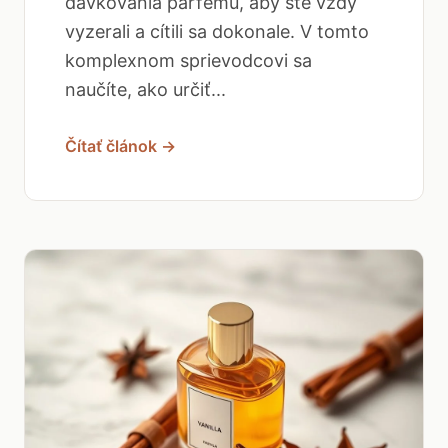
dávkovania parfému, aby ste vždy
vyzerali a cítili sa dokonale. V tomto
komplexnom sprievodcovi sa
naučíte, ako určiť...
Čítať článok →