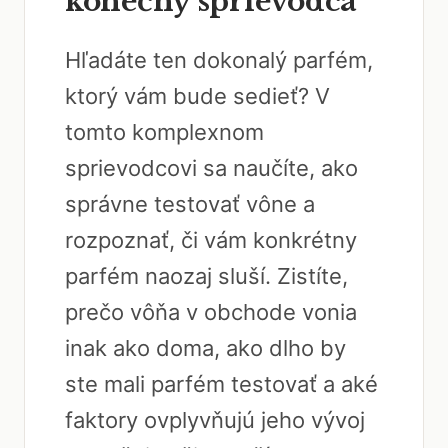
konečný sprievodca
Hľadáte ten dokonalý parfém,
ktorý vám bude sedieť? V
tomto komplexnom
sprievodcovi sa naučíte, ako
správne testovať vône a
rozpoznať, či vám konkrétny
parfém naozaj sluší. Zistíte,
prečo vôňa v obchode vonia
inak ako doma, ako dlho by
ste mali parfém testovať a aké
faktory ovplyvňujú jeho vývoj