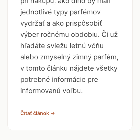
pri nákupu, ako dlho by mali
jednotlivé typy parfémov
vydržať a ako prispôsobiť
výber ročnému obdobiu. Či už
hľadáte sviežu letnú vôňu
alebo zmyselný zimný parfém,
v tomto článku nájdete všetky
potrebné informácie pre
informovanú voľbu.
Čítať článok →