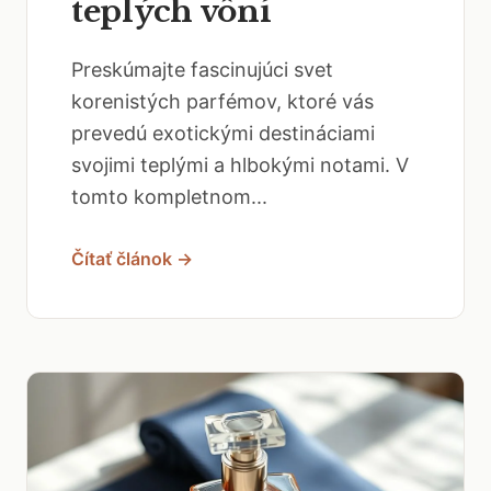
teplých vôní
Preskúmajte fascinujúci svet
korenistých parfémov, ktoré vás
prevedú exotickými destináciami
svojimi teplými a hlbokými notami. V
tomto kompletnom...
Čítať článok →