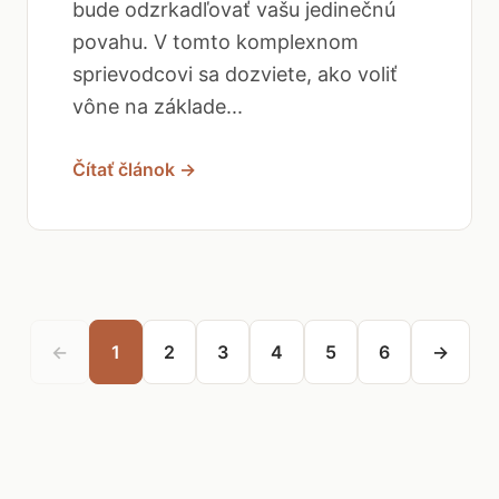
bude odzrkadľovať vašu jedinečnú
povahu. V tomto komplexnom
sprievodcovi sa dozviete, ako voliť
vône na základe...
Čítať článok →
←
1
2
3
4
5
6
→