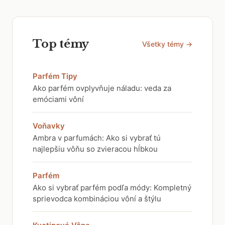
Top témy
Všetky témy →
Parfém Tipy
Ako parfém ovplyvňuje náladu: veda za
emóciami vôní
Voňavky
Ambra v parfumách: Ako si vybrať tú
najlepšiu vôňu so zvieracou hĺbkou
Parfém
Ako si vybrať parfém podľa módy: Kompletný
sprievodca kombináciou vôní a štýlu