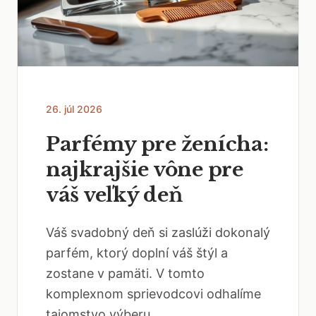
26. júl 2026
Parfémy pre ženícha:
najkrajšie vône pre
váš veľký deň
Váš svadobný deň si zaslúži dokonalý
parfém, ktorý doplní váš štýl a
zostane v pamäti. V tomto
komplexnom sprievodcovi odhalíme
tajomstvo výberu...