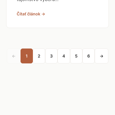
Čítať článok →
←
1
2
3
4
5
6
→