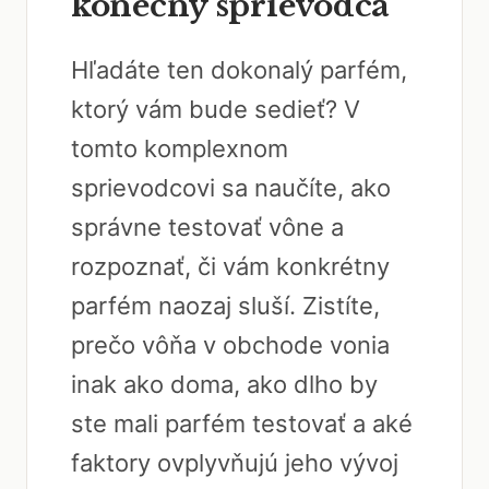
konečný sprievodca
Hľadáte ten dokonalý parfém,
ktorý vám bude sedieť? V
tomto komplexnom
sprievodcovi sa naučíte, ako
správne testovať vône a
rozpoznať, či vám konkrétny
parfém naozaj sluší. Zistíte,
prečo vôňa v obchode vonia
inak ako doma, ako dlho by
ste mali parfém testovať a aké
faktory ovplyvňujú jeho vývoj