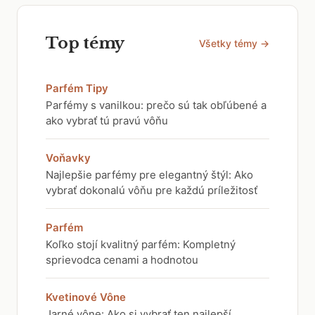
Top témy
Všetky témy →
Parfém Tipy
Parfémy s vanilkou: prečo sú tak obľúbené a
ako vybrať tú pravú vôňu
Voňavky
Najlepšie parfémy pre elegantný štýl: Ako
vybrať dokonalú vôňu pre každú príležitosť
Parfém
Koľko stojí kvalitný parfém: Kompletný
sprievodca cenami a hodnotou
Kvetinové Vône
Jarné vône: Ako si vybrať ten najlepší